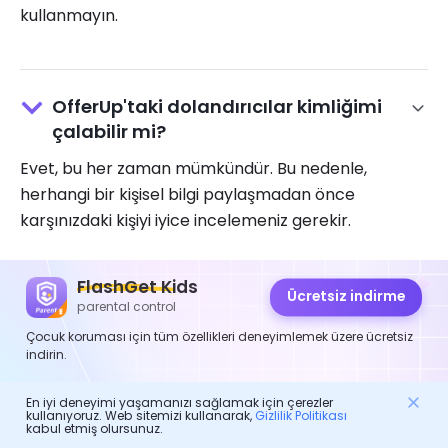
kullanmayın.
OfferUp'taki dolandırıcılar kimliğimi
çalabilir mi?
Evet, bu her zaman mümkündür. Bu nedenle,
herhangi bir kişisel bilgi paylaşmadan önce
karşınızdaki kişiyi iyice incelemeniz gerekir.
FlashGet Kids
Ücretsiz indirme
parental control
OfferUp meşru mu?
Çocuk koruması için tüm özellikleri deneyimlemek üzere ücretsiz
Evet, OfferUp yasaldır. Ancak dolandırıcılıklardan ve
indirin.
şüpheli satıcılardan uzak durmanız gerekir.
En iyi deneyimi yaşamanızı sağlamak için çerezler
kullanıyoruz. Web sitemizi kullanarak,
Gizlilik Politikası
kabul etmiş olursunuz.