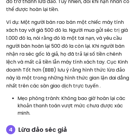
đó trở thành lừa đảo. Tuy nhiên, đôi khi nạn nhân có
thể được hoàn lại tiền.
Ví dụ: Một người bán rao bán một chiếc máy tính
xách tay với giá 500 đô la. Người mua gửi séc trị giá
1.000 đô la, nói rằng đó là một tai nạn, và yêu cầu
người bán hoàn lại 500 đô la còn lại. Khi người bán
nhận ra séc gốc là giả, họ đã trả lại số tiền chênh
lệch và mất cả tiền lẫn máy tính xách tay. Cục Kinh
doanh Tốt hơn (BBB) ​​lưu ý rằng hình thức lừa đảo
này là một trong những hình thức gian lận dai dẳng
nhất trên các sàn giao dịch trực tuyến .
Mẹo phòng tránh: Không bao giờ hoàn lại các
khoản thanh toán vượt mức chưa được xác
minh.
Lừa đảo séc giả