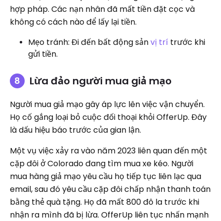
hợp pháp. Các nạn nhân đã mất tiền đặt cọc và
không có cách nào để lấy lại tiền.
Mẹo tránh: Đi đến bất động sản
vị trí
trước khi
gửi tiền.
Lừa đảo người mua giả mạo
Người mua giả mạo gây áp lực lên việc vận chuyển.
Họ cố gắng loại bỏ cuộc đối thoại khỏi OfferUp. Đây
là dấu hiệu báo trước của gian lận.
Một vụ việc xảy ra vào năm 2023 liên quan đến một
cặp đôi ở Colorado đang tìm mua xe kéo. Người
mua hàng giả mạo yêu cầu họ tiếp tục liên lạc qua
email, sau đó yêu cầu cặp đôi chấp nhận thanh toán
bằng thẻ quà tặng. Họ đã mất 800 đô la trước khi
nhận ra mình đã bị lừa. OfferUp liên tục nhấn mạnh