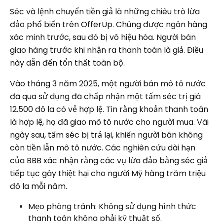
Séc và lệnh chuyển tiền giả là những chiêu trò lừa
đảo phổ biến trên OfferUp. Chúng được ngân hàng
xác minh trước, sau đó bị vô hiệu hóa. Người bán
giao hàng trước khi nhận ra thanh toán là giả. Điều
này dẫn đến tổn thất toàn bộ.
Vào tháng 3 năm 2025, một người bán mô tô nước
đã qua sử dụng đã chấp nhận một tấm séc trị giá
12.500 đô la có vẻ hợp lệ. Tin rằng khoản thanh toán
là hợp lệ, họ đã giao mô tô nước cho người mua. Vài
ngày sau, tấm séc bị trả lại, khiến người bán không
còn tiền lẫn mô tô nước. Các nghiên cứu dài hạn
của BBB xác nhận rằng các vụ lừa đảo bằng séc giả
tiếp tục gây thiệt hại cho người Mỹ hàng trăm triệu
đô la mỗi năm.
Mẹo phòng tránh: Không sử dụng hình thức
thanh toán không phải kỹ thuật số.