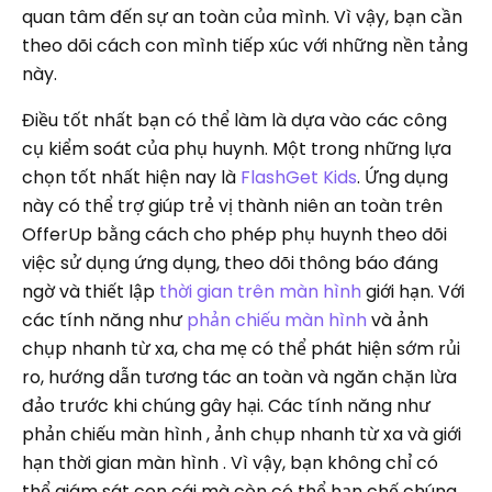
quan tâm đến sự an toàn của mình. Vì vậy, bạn cần
theo dõi cách con mình tiếp xúc với những nền tảng
này.
Điều tốt nhất bạn có thể làm là dựa vào các công
cụ kiểm soát của phụ huynh. Một trong những lựa
chọn tốt nhất hiện nay là
FlashGet Kids
. Ứng dụng
này có thể trợ giúp trẻ vị thành niên an toàn trên
OfferUp bằng cách cho phép phụ huynh theo dõi
việc sử dụng ứng dụng, theo dõi thông báo đáng
ngờ và thiết lập
thời gian trên màn hình
giới hạn. Với
các tính năng như
phản chiếu màn hình
và ảnh
chụp nhanh từ xa, cha mẹ có thể phát hiện sớm rủi
ro, hướng dẫn tương tác an toàn và ngăn chặn lừa
đảo trước khi chúng gây hại. Các tính năng như
phản chiếu màn hình , ảnh chụp nhanh từ xa và giới
hạn thời gian màn hình . Vì vậy, bạn không chỉ có
thể giám sát con cái mà còn có thể hạn chế chúng