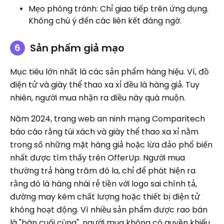
Mẹo phòng tránh: Chỉ giao tiếp trên ứng dụng.
Không chú ý đến các liên kết đáng ngờ.
Sản phẩm giả mạo
Mục tiêu lớn nhất là các sản phẩm hàng hiệu. Ví, đồ
điện tử và giày thể thao xa xỉ đều là hàng giả. Tuy
nhiên, người mua nhận ra điều này quá muộn.
Năm 2024, trang web an ninh mạng Comparitech
báo cáo rằng túi xách và giày thể thao xa xỉ nằm
trong số những mặt hàng giả hoặc lừa đảo phổ biến
nhất được tìm thấy trên OfferUp. Người mua
thường trả hàng trăm đô la, chỉ để phát hiện ra
rằng đó là hàng nhái rẻ tiền với logo sai chính tả,
đường may kém chất lượng hoặc thiết bị điện tử
không hoạt động. Vì nhiều sản phẩm được rao bán
là "bán cuối cùng", người mua không có quyền khiếu