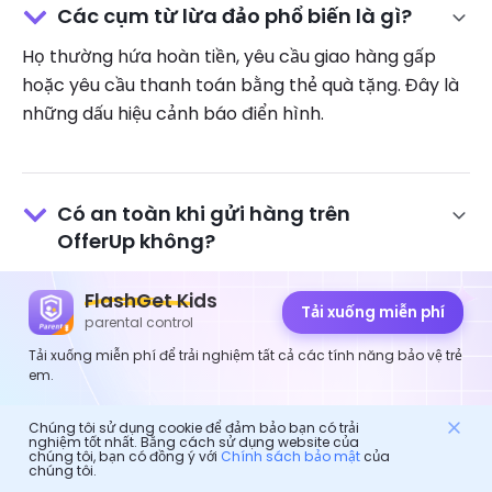
Các cụm từ lừa đảo phổ biến là gì?
Họ thường hứa hoàn tiền, yêu cầu giao hàng gấp
hoặc yêu cầu thanh toán bằng thẻ quà tặng. Đây là
những dấu hiệu cảnh báo điển hình.
Có an toàn khi gửi hàng trên
OfferUp không?
Có, nhưng chỉ thông qua hệ thống thanh toán và
FlashGet Kids
vận chuyển chính thức của OfferUp. Không bao giờ
Tải xuống miễn phí
parental control
sử dụng bộ xử lý bên ngoài.
Tải xuống miễn phí để trải nghiệm tất cả các tính năng bảo vệ trẻ
em.
Chúng tôi sử dụng cookie để đảm bảo bạn có trải
Những kẻ lừa đảo trên OfferUp có
nghiệm tốt nhất. Bằng cách sử dụng website của
chúng tôi, bạn có đồng ý với
Chính sách bảo mật
của
thể đánh cắp danh tính của tôi
chúng tôi.