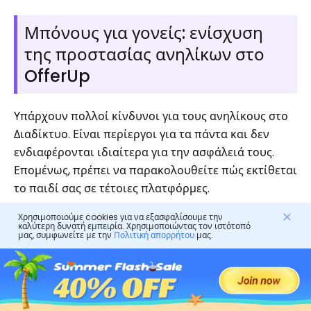
Μπόνους για γονείς: ενίσχυση
της προστασίας ανηλίκων στο
OfferUp
Υπάρχουν πολλοί κίνδυνοι για τους ανηλίκους στο
Διαδίκτυο. Είναι περίεργοι για τα πάντα και δεν
ενδιαφέρονται ιδιαίτερα για την ασφάλειά τους.
Επομένως, πρέπει να παρακολουθείτε πώς εκτίθεται
το παιδί σας σε τέτοιες πλατφόρμες.
Το καλύτερο που μπορείτε να κάνετε είναι να
Χρησιμοποιούμε cookies για να εξασφαλίσουμε την
καλύτερη δυνατή εμπειρία. Χρησιμοποιώντας τον ιστότοπό
βασιστείτε σε εργαλεία γονικού ελέγχου. Μία από
μας, συμφωνείτε με την
Πολιτική απορρήτου
μας.
τις καλύτερες επιλογές αυτή τη στιγμή είναι
FlashGet Kids
. Αυτή η εφαρμογή μπορεί βοήθεια
τους ανηλίκους να παραμείνουν ασφαλείς στο
OfferUp επιτρέποντας στους γονείς να