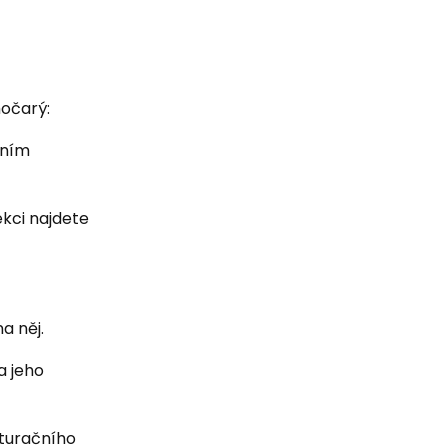
močarý:
áním
ekci najdete
a něj.
a jeho
kturačního