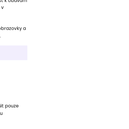
st k obavám
 v
obrazovky a
.
šit pouze
ou