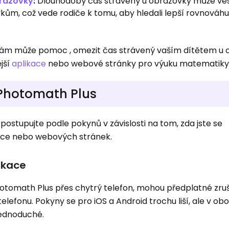
brazovky
:
Dlouhodobý čas strávený u obrazovky může vé
ům, což vede rodiče k tomu, aby hledali lepší rovnováhu
vám může pomoc , omezit čas strávený vaším dítětem u 
ější
aplikace
nebo webové stránky pro výuku matematiky
 Photomath Plus
 postupujte podle pokynů v závislosti na tom, zda jste se
kace nebo webových stránek.
ikace
 Photomath Plus přes chytrý telefon, mohou předplatné zru
lefonu. Pokyny se pro iOS a Android trochu liší, ale v ob
jednoduché.