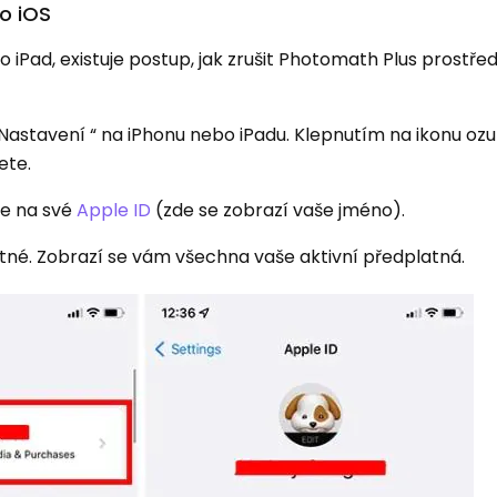
o iOS
bo iPad, existuje postup, jak zrušit Photomath Plus prostře
 „ Nastavení “ na iPhonu nebo iPadu. Klepnutím na ikonu o
ete.
te na své
Apple ID
(zde se zobrazí vaše jméno).
latné. Zobrazí se vám všechna vaše aktivní předplatná.