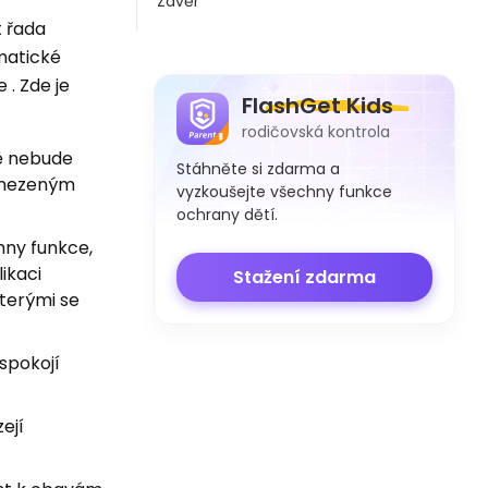
Závěr
t řada
ematické
 . Zde je
FlashGet Kids
rodičovská kontrola
tě nebude
Stáhněte si zdarma a
 omezeným
vyzkoušejte všechny funkce
ochrany dětí.
ny funkce,
ikaci
Stažení zdarma
kterými se
spokojí
ejí