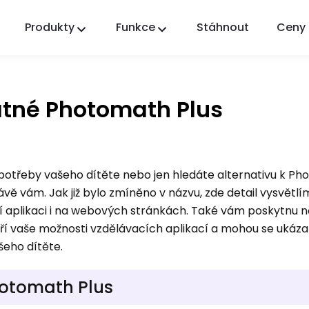
Produkty
Funkce
Stáhnout
Ceny
FlashGet Kids
Starostlivá aplikace rodičovské kontroly pro
všechny.
atné Photomath Plus
FlashGet Finder
Ochrana proti krádeži vašeho telefonu, naše
odpovědnost.
potřeby vašeho dítěte nebo jen hledáte alternativu k P
vě vám. Jak již bylo zmíněno v názvu, zde detail vysvětlím,
 aplikaci i na webových stránkách. Také vám poskytnu n
ří vaše možnosti vzdělávacích aplikací a mohou se ukáza
šeho dítěte.
hotomath Plus