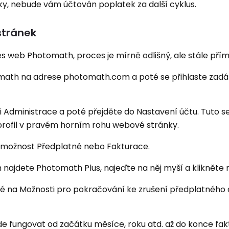
y, nebude vám účtován poplatek za další cyklus.
stránek
es web Photomath, proces je mírně odlišný, ale stále pří
omath na adrese photomath.com a poté se přihlaste zad
ci Administrace a poté přejděte do Nastavení účtu. Tuto s
 profil v pravém horním rohu webové stránky.
e možnost Předplatné nebo Fakturace.
najdete Photomath Plus, najeďte na něj myší a klikněte n
oté na Možnosti pro pokračování ke zrušení předplatného 
de fungovat od začátku měsíce, roku atd. až do konce fa