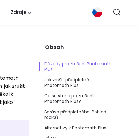
Zdroje
Obsah
Důvody pro zrušení Photomath
Plus
hotomath
Jak zrušit předplatné
Photomath Plus
 jak zrušit
ěkolik
Co se stane po zrušení
Photomath Plus?
t jako
Správa předplatného: Pohled
rodičů
Alternativy k Photomath Plus