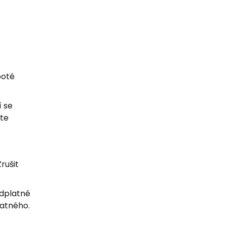
poté
í se
ste
rušit
edplatné
latného.