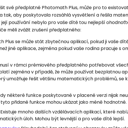
šit své předplatné Photomath Plus, může pro to existova
a tak, aby poskytovala rozsáhlá vysvětlení a řešila mat
ejí používání nebylo pro vaše dítě tou nejlepší ohodnoťte
če měli zvážit zrušení předplatného:
 Plus se může stát zbytečnou aplikací, pokud ji vaše dí
 než jiné aplikace, zejména pokud vaše rodina pracuje s
musí v rámci prémiového předplatného potřebovat všech
 platí zejména v případě, že může používat bezplatnou apl
erý umožňuje řešit většinu matematických problémů, se 
dy některé funkce poskytované v placené verzi nijak neu
e tyto přidané funkce mohou ukázat jako méně hodnotné.
Existuje mnoho dalších vzdělávacích aplikací, které nabíz
ických úloh. Mohou být levnější a pro vaše dítě lepší.