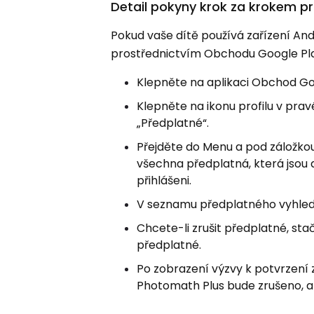
Detail pokyny krok za krokem p
Pokud vaše dítě používá zařízení An
prostřednictvím Obchodu Google Pl
Klepněte na aplikaci Obchod Goo
Klepněte na ikonu profilu v pra
„Předplatné“.
Přejděte do Menu a pod záložko
všechna předplatná, která jsou a
přihlášeni.
V seznamu předplatného vyhled
Chcete-li zrušit předplatné, sta
předplatné.
Po zobrazení výzvy k potvrzení 
Photomath Plus bude zrušeno, al