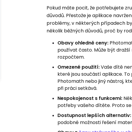
Pokud máte pocit, že potřebujete zru
důvodů. Přestože je aplikace navržen
problémy, v některých případech by j
několik běžných důvodů, proč by rodi
Obavy ohledně ceny:
Photomath
používat často. Může být dražší
rozpočtem.
Omezené použití:
Vaše dítě ne
které jsou součástí aplikace. To
Photomath nebo jiný nástroj, kt
při práci setkává.
Nespokojenost s funkcemi:
Něk
potřeby vašeho dítěte. Proto s
Dostupnost lepších alternativ:
podobné možnosti řešení matemat