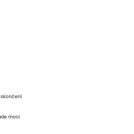
o skončení
ude moci