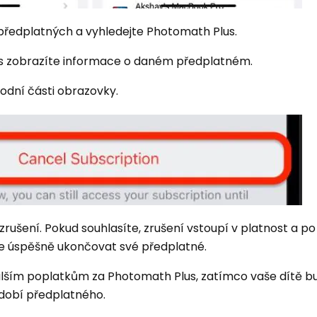
 předplatných a vyhledejte Photomath Plus.
lus zobrazíte informace o daném předplatném.
podní části obrazovky.
zrušení. Pokud souhlasíte, zrušení vstoupí v platnost a p
te úspěšně ukončovat své předplatné.
lším poplatkům za Photomath Plus, zatímco vaše dítě b
bdobí předplatného.