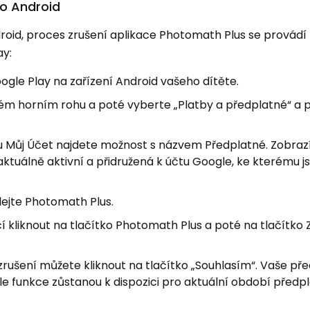
ro Android
droid, proces zrušení aplikace Photomath Plus se provádí
ay:
gle Play na zařízení Android vašeho dítěte.
vém horním rohu a poté vyberte „Platby a předplatné“ a 
u Můj Účet najdete možnost s názvem Předplatné. Zobraz
ktuálně aktivní a přidružená k účtu Google, ke kterému j
ejte Photomath Plus.
čí kliknout na tlačítko Photomath Plus a poté na tlačítko Z
zrušení můžete kliknout na tlačítko „Souhlasím“. Vaše př
e funkce zůstanou k dispozici pro aktuální období předp