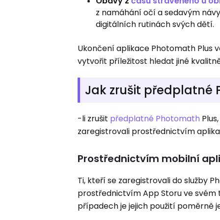
Obavy z
času stráveného u o
z namáhání očí a sedavým návyk
digitálních rutinách svých dětí.
Ukončení aplikace Photomath Plus 
vytvořit příležitost hledat jiné kvalitn
Jak zrušit předplatné
-li zrušit
předplatné Photomath
Plus,
zaregistrovali prostřednictvím apli
Prostřednictvím mobilní apl
Ti, kteří se zaregistrovali do služby
prostřednictvím App Storu ve svém te
případech je jejich použití poměrně 