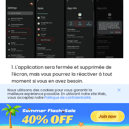
L'application sera fermée et supprimée de
l'écran, mais vous pourrez la réactiver à tout
moment si vous en avez besoin.
Nous utilisons des cookies pour vous garantir la
meilleure expérience possible. En utilisant notre site Web,
Utiliser un cache d'application tiers
vous acceptez notre
Politique de confidentialité
.
Les applications de masquage tierces ont tendance
à fournir des fonctionnalités et des options de
personnalisation plus avancées aux utilisateurs qui