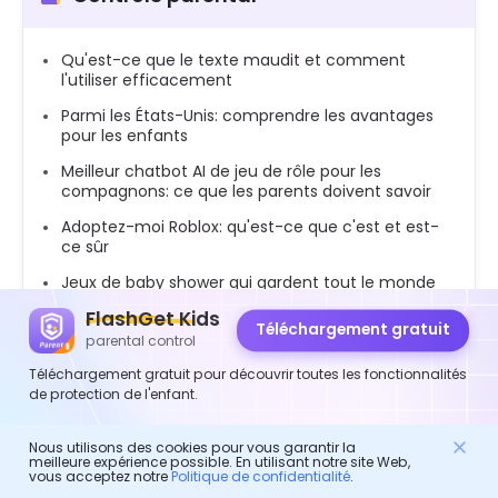
Qu'est-ce que le texte maudit et comment
l'utiliser efficacement
Parmi les États-Unis: comprendre les avantages
pour les enfants
Meilleur chatbot AI de jeu de rôle pour les
compagnons: ce que les parents doivent savoir
Adoptez-moi Roblox: qu'est-ce que c'est et est-
ce sûr
Jeux de baby shower qui gardent tout le monde
engagé
FlashGet Kids
Téléchargement gratuit
Dévoiler Zaddy Slang: Signification, utilisation,
parental control
tendance et comment parler des parents à
Téléchargement gratuit pour découvrir toutes les fonctionnalités
parler
de protection de l'enfant.
Qu'est-ce que le porno softcore: ce que les
parents et les utilisateurs devraient savoir
Nous utilisons des cookies pour vous garantir la
meilleure expérience possible. En utilisant notre site Web,
Mode sécurisé Tumblr: comment désactiver,
vous acceptez notre
Politique de confidentialité
.
réparer et conseils parentaux