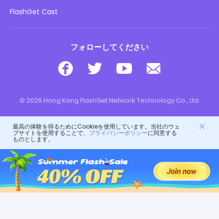
私の情報を販売しないでください
ダウンロード
FlashGet Cast
フォローしてください
© 2026 Hong Kong FlashGet Network Technology Co., Ltd.
最高の体験を得るためにCookieを使用しています。当社のウェ
ブサイトを使用することで、
プライバシーポリシー
に同意する
ものとします。