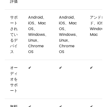
評価
サポ
Android、
Android、
アンドロ
ート
iOS、Mac
iOS、Mac
ド、iOS
され
OS、
OS、
Window
てい
Windows、
Windows、
Mac
るデ
Linux、
Linux、
バイ
Chrome
Chrome
ス
OS
OS
オー
✔
✔
✔
ディ
オを
サポ
ート
無料
✔
✔
✔