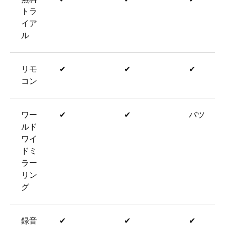
トラ
イア
ル
リモ
✔
✔
✔
コン
ワー
✔
✔
バツ
ルド
ワイ
ドミ
ラー
リン
グ
録音
✔
✔
✔