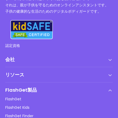
それは、親が子供を守るためのオンラインアシスタントです。
子供の健康的な生活のためのデジタルボディガードです。
認定資格
会社
利用規約
リソース
エンドユーザーライセンス契約
ヘルプセンター
DMCAポリシー
FlashGet製品
やり方
プライバシーポリシー
FlashGet
ブログ
FlashGet Kids
広告ポリシー
子供のオンラインの安全性
FlashGet Finder