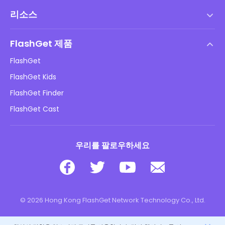
서비스 약관
리소스
최종 사용자 사용권 계약
도움말 센터
DMCA 정책
FlashGet 제품
방법
개인정보 처리방침
FlashGet
블로그
FlashGet Kids
광고 정책
아동 온라인 안전
FlashGet Finder
내 정보를 판매하지 마십시오
다운로드
FlashGet Cast
우리를 팔로우하세요
© 2026 Hong Kong FlashGet Network Technology Co., Ltd.