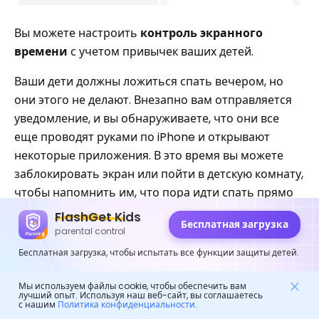
Вы можете настроить
контроль экранного
времени
с учетом привычек ваших детей.
Ваши дети должны ложиться спать вечером, но
они этого не делают. Внезапно вам отправляется
уведомление, и вы обнаруживаете, что они все
еще проводят руками по iPhone и открывают
некоторые приложения. В это время вы можете
заблокировать экран или пойти в детскую комнату,
чтобы напомнить им, что пора идти спать прямо
сейчас. Или пришло школьное время, и вы не
FlashGet Kids
Бесплатная загрузка
очень уверены в самоконтроле своих детей. Вы
parental control
можете заблокировать экран, и ваши дети не
Бесплатная загрузка, чтобы испытать все функции защиты детей.
смогут пользоваться своими телефонами.
Мы используем файлы cookie, чтобы обеспечить вам
лучший опыт. Используя наш веб-сайт, вы соглашаетесь
Развивается больше родительского
с нашим
Политика конфиденциальности
.