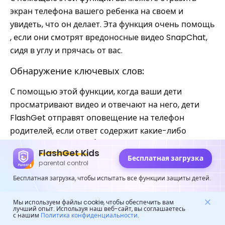
экран телефона вашего ребенка на своем и
увидеть, что он делает. Эта функция очень помощь
, если они смотрят вредоносные видео SnapChat,
сидя в углу и прячась от вас.
Обнаружение ключевых слов:
С помощью этой функции, когда ваши дети
просматривают видео и отвечают на него, дети
FlashGet отправят оповещение на телефон
родителей, если ответ содержит какие-либо
запрещенные слова (которые вы установили
FlashGet Kids
ранее). Таким образом, FlashGet
Детское
Бесплатная загрузка
parental control
приложение
помощь ли вы посмотреть видео
Бесплатная загрузка, чтобы испытать все функции защиты детей.
вашего ребенка в Snapchat 24 часа в сутки, 7 дней
в неделю?
Мы используем файлы cookie, чтобы обеспечить вам
лучший опыт. Используя наш веб-сайт, вы соглашаетесь
с нашим
Политика конфиденциальности
.
С помощь FlashGet Kids вы теперь можете