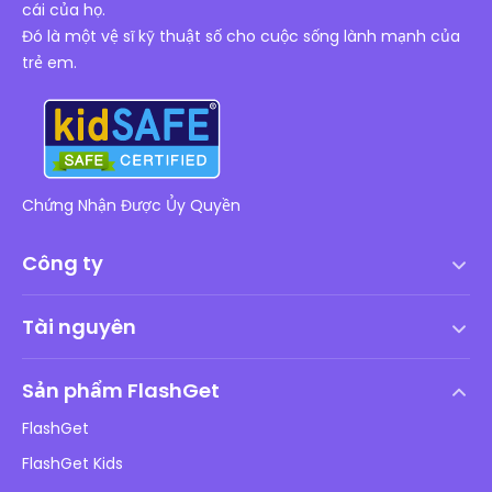
cái của họ.
Đó là một vệ sĩ kỹ thuật số cho cuộc sống lành mạnh của
trẻ em.
Chứng Nhận Được Ủy Quyền
Công ty
Điều khoản dịch vụ
Tài nguyên
Thỏa thuận cấp phép người dùng cuối
Trung tâm trợ giúp
Chính sách DMCA
Sản phẩm FlashGet
Cách
Chính sách bảo mật
FlashGet
Blog
FlashGet Kids
Chính sách Quảng cáo
An toàn Online cho trẻ em