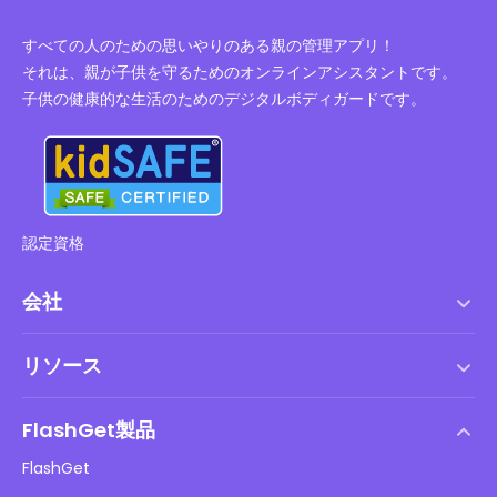
すべての人のための思いやりのある親の管理アプリ！
それは、親が子供を守るためのオンラインアシスタントです。
子供の健康的な生活のためのデジタルボディガードです。
認定資格
会社
利用規約
リソース
エンドユーザーライセンス契約
ヘルプセンター
DMCAポリシー
FlashGet製品
やり方
プライバシーポリシー
FlashGet
ブログ