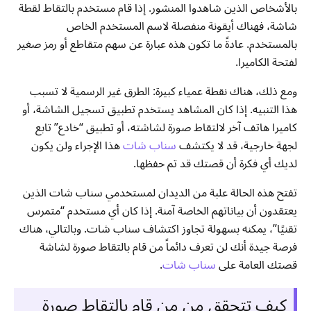
بالأشخاص الذين شاهدوا المنشور. إذا قام مستخدم بالتقاط لقطة
شاشة، فهناك أيقونة منفصلة لاسم المستخدم الخاص
بالمستخدم. عادةً ما تكون هذه عبارة عن سهم متقاطع أو رمز صغير
لفتحة الكاميرا.
ومع ذلك، هناك نقطة عمياء كبيرة: الطرق غير الرسمية لا تسبب
هذا التنبيه. إذا كان المشاهد يستخدم تطبيق تسجيل الشاشة، أو
كاميرا هاتف آخر لالتقاط صورة لشاشته، أو تطبيق “خادع” تابع
لجهة خارجية، قد لا يكتشف
سناب شات
هذا الإجراء ولن يكون
لديك أي فكرة أن قصتك قد تم حفظها.
تفتح هذه الحالة علبة من الديدان لمستخدمي سناب شات الذين
يعتقدون أن بياناتهم الخاصة آمنة. إذا كان أي مستخدم “متمرس
تقنيًا”، يمكنه بسهولة تجاوز اكتشاف سناب شات. وبالتالي، هناك
فرصة جيدة أنك لن تعرف دائماً من قام بالتقاط صورة لشاشة
قصتك العامة على
سناب شات
.
كيف تتحقق من من قام بالتقاط صورة