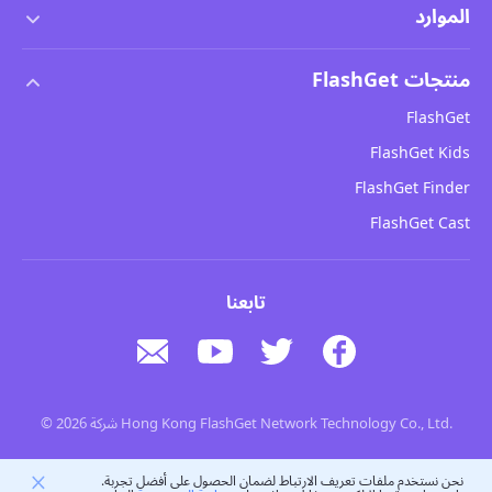
الموارد
اتفاقية ترخيص المستخدم النهائي
مركز المساعدة
منتجات FlashGet
سياسة DMCA
كيفية
FlashGet
سياسة الخصوصية
مدونة
FlashGet Kids
سياسات الإعلانات
سلامة الأطفال عبر الإنترنت
FlashGet Finder
لا تبيع معلوماتي
تحميل
FlashGet Cast
تابعنا
© 2026 شركة Hong Kong FlashGet Network Technology Co., Ltd.
نحن نستخدم ملفات تعريف الارتباط لضمان الحصول على أفضل تجربة.