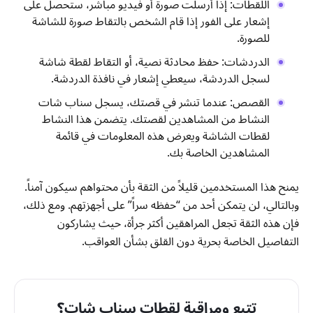
اللقطات: إذا أرسلت صورة أو فيديو مباشر، ستحصل على
إشعار على الفور إذا قام الشخص بالتقاط صورة للشاشة
للصورة.
الدردشات: حفظ محادثة نصية، أو التقاط لقطة شاشة
لسجل الدردشة، سيعطي إشعار في نافذة الدردشة.
القصص: عندما تنشر في قصتك، يسجل سناب شات
النشاط من المشاهدين لقصتك. يتضمن هذا النشاط
لقطات الشاشة ويعرض هذه المعلومات في قائمة
المشاهدين الخاصة بك.
يمنح هذا المستخدمين قليلاً من الثقة بأن محتواهم سيكون آمناً.
وبالتالي، لن يتمكن أحد من “حفظه سراً” على أجهزتهم. ومع ذلك،
فإن هذه الثقة تجعل المراهقين أكثر جرأة، حيث يشاركون
التفاصيل الخاصة بحرية دون القلق بشأن العواقب.
تتبع ومراقبة لقطات سناب شات؟