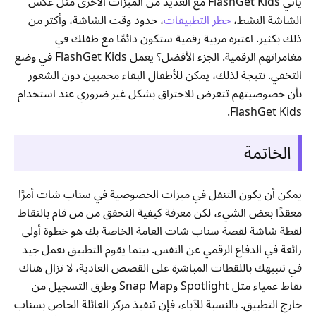
يأتي FlashGet Kids مع العديد من الميزات الأخرى مثل عكس
الشاشة النشط،
حظر التطبيقات
، حدود وقت الشاشة، وأكثر من
ذلك بكثير. اعتبره مربية رقمية ستكون دائمًا مع طفلك في
مغامراتهم الرقمية. الجزء الأفضل؟ يعمل FlashGet Kids في وضع
التخفي. نتيجة لذلك، يمكن للأطفال البقاء محميين دون الشعور
بأن خصوصيتهم تتعرض للاختراق بشكل غير ضروري عند استخدام
FlashGet Kids.
الخاتمة
يمكن أن يكون التنقل في ميزات الخصوصية في سناب شات أمرًا
معقدًا بعض الشيء، لكن معرفة كيفية التحقق من من قام بالتقاط
لقطة شاشة لقصة سناب شات العامة الخاصة بك هو خطوة أولى
رائعة في الدفاع الرقمي عن النفس. بينما يقوم التطبيق بعمل جيد
في تنبيهك باللقطات المباشرة على القصص العادية، لا تزال هناك
نقاط عمياء مثل Spotlight وSnap Map وطرق التسجيل من
خارج التطبيق. بالنسبة للآباء، فإن تنفيذ مركز العائلة الخاص بسناب