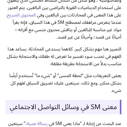
والماسوشية”، وهو شكل من أشكال النشاط الجنسي الذي ينطوي
على استخدام الديناميات القوية بالتراضي بين البالغين. يتم العثور
على هذا المعنى في المحادثات بين البالغين وفي
المحتوى الصريح
.
عندما يتعرض مراهقك لمصطلح SM في هذا السياق، فإنه يقرأ
مواد غير مناسبة للبالغين أو يناقش محتوى جنسي مع أقرانه –
أحيانًا عن قصد؛ وأحيانًا عن غير قصد.
التمييز هنا مهم بشكل كبير. كلاهما يستدعي المحادثة. يساعد هذا
الفهم في تجنب سوء تفسير ما تعرض له طفلك والاستجابة بشكل
مناسب بدلاً من الاستجابة بطريقة مقلقة.
بعض التعريفات مثل “لحظة المسن” أو “شيء ما” تُستخدم أيضًا
بشكل متكرر. ومع ذلك، سيتعين عليك تضييق السياق لفهم كل
شيء.
معنى SM في وسائل التواصل الاجتماعي
عند البحث عن إجابة لـ “ماذا يعني SM في
رسالة نصية
،” سيتعين