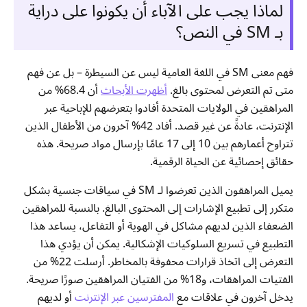
لماذا يجب على الآباء أن يكونوا على دراية
بـ SM في النص؟
فهم معنى SM في اللغة العامية ليس عن السيطرة – بل عن فهم
متى تم التعرض لمحتوى بالغ.
أظهرت الأبحاث
أن 68.4% من
المراهقين في الولايات المتحدة أفادوا بتعرضهم للإباحية عبر
الإنترنت، عادةً عن غير قصد. أفاد 42% آخرون من الأطفال الذين
تتراوح أعمارهم بين 10 إلى 17 عامًا بإرسال مواد صريحة. هذه
حقائق إحصائية عن الحياة الرقمية.
يميل المراهقون الذين تعرضوا لـ SM في سياقات جنسية بشكل
متكرر إلى تطبيع الإشارات إلى المحتوى البالغ. بالنسبة للمراهقين
الضعفاء الذين لديهم مشاكل في الهوية أو التفاعل، يساعد هذا
التطبيع في تسريع السلوكيات الإشكالية. يمكن أن يؤدي هذا
التعرض إلى اتخاذ قرارات محفوفة بالمخاطر. أرسلت 22% من
الفتيات المراهقات، و18% من الفتيان المراهقين صورًا صريحة.
يدخل آخرون في علاقات مع
المفترسين عبر الإنترنت
أو لديهم