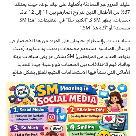
عليك المرور عبر المحادثة بأكملها. على تيك توك، حيث يمتلك
37% من الأطفال الذين تتراوح أعمارهم بين 11 إلى 12 عامًا
حسابات، يظهر SM كـ “الكثير جدًا” في التعليقات: “هذا SM
مضحك” أو “أكره هذا SM.”
سناب شات وإنستغرام يحتويان على المزيد من هذا الاختصار في
الرسائل المباشرة. تستخدم مجتمعات ريديت وديسكورد (حيث
يتواجد العديد من المراهقين) SM بشكل حر وفي سياقات بريئة
وبالغة. فهم الاختلافات بين المنصات هو وسيلة جيدة لتحديد
الأماكن التي تنشأ فيها الاستخدامات المثيرة للقلق بشكل شائع.