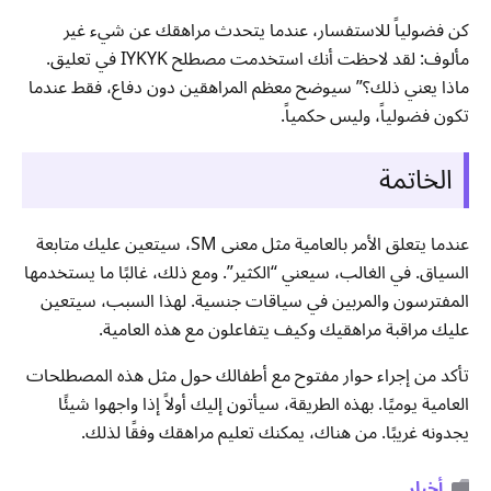
كن فضولياً للاستفسار، عندما يتحدث مراهقك عن شيء غير
مألوف: لقد لاحظت أنك استخدمت مصطلح IYKYK في تعليق.
ماذا يعني ذلك؟” سيوضح معظم المراهقين دون دفاع، فقط عندما
تكون فضولياً، وليس حكمياً.
الخاتمة
عندما يتعلق الأمر بالعامية مثل معنى SM، سيتعين عليك متابعة
السياق. في الغالب، سيعني “الكثير”. ومع ذلك، غالبًا ما يستخدمها
المفترسون والمربين في سياقات جنسية. لهذا السبب، سيتعين
عليك مراقبة مراهقيك وكيف يتفاعلون مع هذه العامية.
تأكد من إجراء حوار مفتوح مع أطفالك حول مثل هذه المصطلحات
العامية يوميًا. بهذه الطريقة، سيأتون إليك أولاً إذا واجهوا شيئًا
يجدونه غريبًا. من هناك، يمكنك تعليم مراهقك وفقًا لذلك.
أخبار