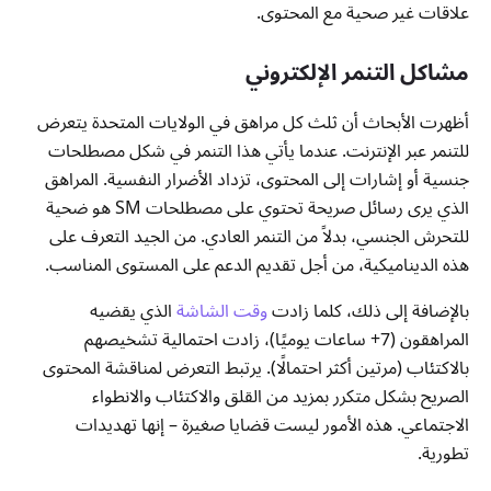
علاقات غير صحية مع المحتوى.
مشاكل التنمر الإلكتروني
أظهرت الأبحاث أن ثلث كل مراهق في الولايات المتحدة يتعرض
للتنمر عبر الإنترنت. عندما يأتي هذا التنمر في شكل مصطلحات
جنسية أو إشارات إلى المحتوى، تزداد الأضرار النفسية. المراهق
الذي يرى رسائل صريحة تحتوي على مصطلحات SM هو ضحية
للتحرش الجنسي، بدلاً من التنمر العادي. من الجيد التعرف على
هذه الديناميكية، من أجل تقديم الدعم على المستوى المناسب.
بالإضافة إلى ذلك، كلما زادت
وقت الشاشة
الذي يقضيه
المراهقون (7+ ساعات يوميًا)، زادت احتمالية تشخيصهم
بالاكتئاب (مرتين أكثر احتمالًا). يرتبط التعرض لمناقشة المحتوى
الصريح بشكل متكرر بمزيد من القلق والاكتئاب والانطواء
الاجتماعي. هذه الأمور ليست قضايا صغيرة – إنها تهديدات
تطورية.