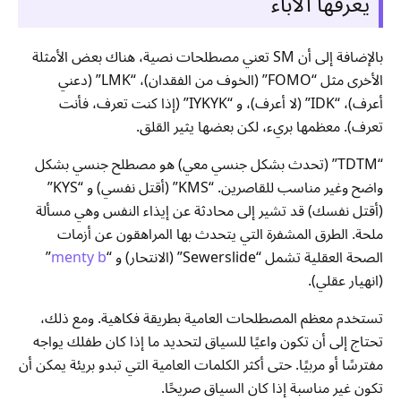
يعرفها الآباء
بالإضافة إلى أن SM تعني مصطلحات نصية، هناك بعض الأمثلة
الأخرى مثل “FOMO” (الخوف من الفقدان)، “LMK” (دعني
أعرف)، “IDK” (لا أعرف)، و “IYKYK” (إذا كنت تعرف، فأنت
تعرف). معظمها بريء، لكن بعضها يثير القلق.
“TDTM” (تحدث بشكل جنسي معي) هو مصطلح جنسي بشكل
واضح وغير مناسب للقاصرين. “KMS” (أقتل نفسي) و “KYS”
(أقتل نفسك) قد تشير إلى محادثة عن إيذاء النفس وهي مسألة
ملحة. الطرق المشفرة التي يتحدث بها المراهقون عن أزمات
الصحة العقلية تشمل “Sewerslide” (الانتحار) و “
menty b
”
(انهيار عقلي).
تستخدم معظم المصطلحات العامية بطريقة فكاهية. ومع ذلك،
تحتاج إلى أن تكون واعيًا للسياق لتحديد ما إذا كان طفلك يواجه
مفترسًا أو مربيًا. حتى أكثر الكلمات العامية التي تبدو بريئة يمكن أن
تكون غير مناسبة إذا كان السياق صريحًا.