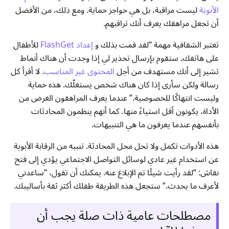
الأبوية
ليست مراقبة، بل هي حواجز حماية. ومع ذلك، من الأفضل
أن تجعل مراهقك يعرف أنك تراقبهم.
تعتبر الشفافية مهمة “لقد قمت بذلك و
إعداد FlashGet
للأطفال
على هاتفك. ستقوم بإرسال تحذير لي إذا وجدت أن هناك أنماط
تشير إلى أنك مستهدف من أجل
المحتوى غير المناسب
. لا أقرأ كل
رسالة ولكن سأرى إذا كان هناك شخص يستغلّك. هذه حماية
وليست انتهاكًا للخصوصية.” عندما يعرف المراهقون الغرض من
الأداة، يكونون أقل استياءً منها. كما أنهم ينظمون المحادثات
بأنفسهم عندما يعرفون ما هي التنبيهات.
هذه الأدوات تكمل ولا تحل محل المحادثة. تنبيه من الرقابة الأبوية
عن استخدام غير عادي لوسائل التواصل الاجتماعي يؤدي إلى فتح
نقاش: “لقد رأيت شيئًا تم الإبلاغ عنه. يمكنك أن تقول، “ساعدني
لأعرف ما يحدث.” ستجعل هذه الطريقة طفلك أكثر ثقة بأساليبك.
مصطلحات عامية ذات صلة يجب أن