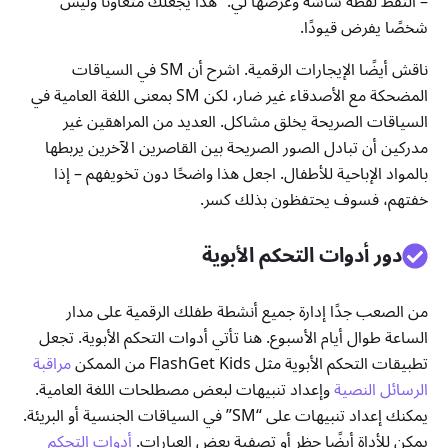
– التقط لقطة شاشة وعرضها لي.” هذا يجعلك متعاونًا وليس
شخصًا يفرض قيودًا.
ناقش أيضًا الإيجارات الرقمية. اشرح أن SM في السياقات
المضحكة مع الأصدقاء غير ضار، لكن SM بمعنى اللغة العامية في
السياقات الصريحة يخلق مشاكل. العديد من المراهقين غير
مدركين أن تبادل الصور الصريحة بين القاصرين الآخرين يربطها
بالمواد الإباحية للأطفال. اجعل هذا واضحًا دون تخويفهم – إذا
خفتهم، فسوف يحتفظون بذلك كسر.
دور أدوات التحكم الأبوية
من الصعب جدًا إدارة جميع أنشطة طفلك الرقمية على مدار
الساعة طوال أيام الأسبوع. هنا تأتي أدوات التحكم الأبوية. تجعل
تطبيقات التحكم الأبوية مثل FlashGet Kids من الممكن
مراقبة
الرسائل النصية
وإعداد تنبيهات لبعض مصطلحات اللغة العامية.
يمكنك إعداد تنبيهات على “SM” في السياقات الجنسية أو البريئة.
يمكن للأداة أيضًا حظر أو تصفية بعض العبارات.
أدوات التحكم