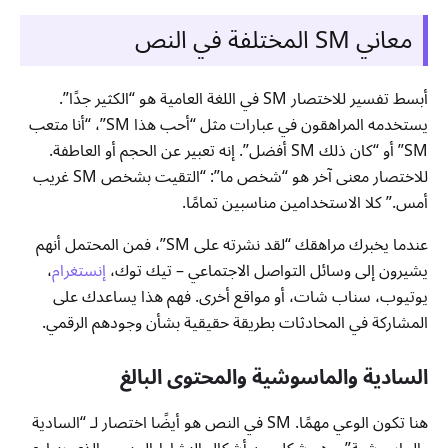
معاني SM المختلفة في النص
أبسط تفسير للاختصار SM في اللغة العامية هو “الكثير جدًا”.
يستخدمه المراهقون في عبارات مثل “أحب هذا SM”، “أنا متعب
SM” أو “كان ذلك SM أفضل”. إنه تعبير عن الحجم أو العاطفة.
للاختصار معنى آخر هو “شخص ما”: “التقيت بشخص SM غريب
أمس.” كلا الاستخدامين مناسبين تمامًا.
عندما يخبرك مراهقك “لقد نشرته على SM”، فمن المحتمل أنهم
يشيرون إلى وسائل التواصل الاجتماعي – تيك توك،
إنستغرام
،
يوتيوب، سناب شات، أو مواقع أخرى. فهم هذا يساعدك على
المشاركة في المحادثات بطريقة حقيقية بشأن وجودهم الرقمي.
السادية والماسوشية والمحتوى البالغ
هنا تكون الوعي مهمًا. SM في النص هو أيضًا اختصار لـ “السادية