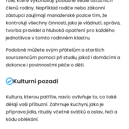
role, které vykonávají poslušně vedle ostatních
členů rodiny. Například rodiče nebo zákonní
zástupci zaujímají manažerské pozice tím, že
kontrolují všechny činnosti, jako je vládnutí, správa,
tvorba pravidel a hluboká opatření pro každého
jednotlivce v tomto rodinném klastru.
Podobně můžete svým přátelům a starších
sourozencům pomoci při studiu, jakož i domácími a
dokonce i povinnostmi péče o děti.
Kulturní pozadí
Kultura, kterou patříte, navíc ovlivňuje to, co také
dělají vaši příbuzní. Zahrnuje kuchyni, jako je
příprava jídla, rituály včetně svátků a oslav, řeči a
kódu oblékání.