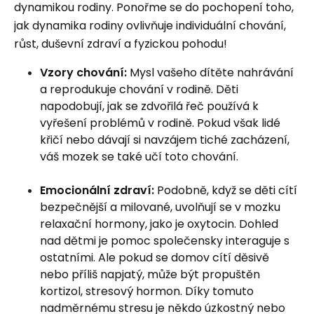
dynamikou rodiny. Ponořme se do pochopení toho,
jak dynamika rodiny ovlivňuje individuální chování,
růst, duševní zdraví a fyzickou pohodu!
Vzory chování:
Mysl vašeho dítěte nahrávání
a reprodukuje chování v rodině. Děti
napodobují, jak se zdvořilá řeč používá k
vyřešení problémů v rodině. Pokud však lidé
křičí nebo dávají si navzájem tiché zacházení,
váš mozek se také učí toto chování.
Emocionální zdraví:
Podobně, když se děti cítí
bezpečnější a milované, uvolňují se v mozku
relaxační hormony, jako je oxytocin. Dohled
nad dětmi je pomoc společensky interaguje s
ostatními. Ale pokud se domov cítí děsivě
nebo příliš napjatý, může být propuštěn
kortizol, stresový hormon. Díky tomuto
nadměrnému stresu je někdo úzkostný nebo