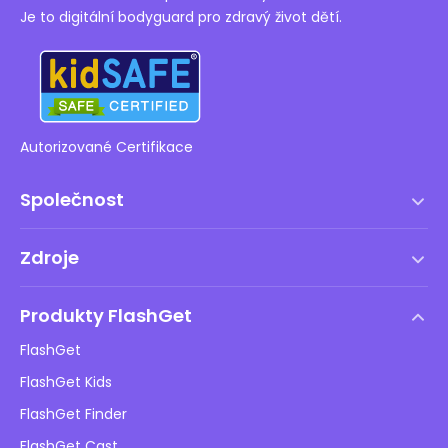
Je to digitální bodyguard pro zdravý život dětí.
Autorizované Certifikace
Společnost
Podmínky služby
Zdroje
Licenční smlouva s koncovým uživatelem
Centrum nápovědy
Zásady DMCA
Produkty FlashGet
Jak na to
Ochrana osobních údajů
FlashGet
Blog
FlashGet Kids
Reklamní zásady
Bezpečnost dětí online
FlashGet Finder
Neprodávejte mé informace
Stáhnout
FlashGet Cast