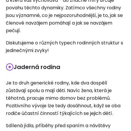
a která vás vychovává - do značné míry určuje
povahu těchto dynamiky. Zatímco všechny rodiny
jsou významné, co je nejpozoruhodnější, je to, jak se
členové navzájem pomáhají a jak se navzájem
pečují.
Diskutujeme o různých typech rodinných struktur s
jedinečnými zvyky!
Jaderná rodina
Je to druh generické rodiny, kde dva dospělí
zůstávají spolu a mají děti. Navíc žena, která je
těhotná, pracuje mimo domov bez problémů.
Pozitivního vývoje lze tedy dosáhnout, když se oba
rodiče účastní činností týkajících se jejich dětí.
Sdílená jídla, příběhy před spaním a návštěvy