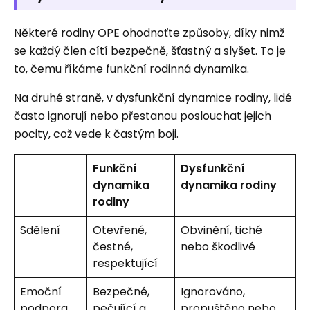
Některé rodiny OPE ohodnoťte způsoby, díky nimž
se každý člen cítí bezpečně, šťastný a slyšet. To je
to, čemu říkáme funkční rodinná dynamika.
Na druhé straně, v dysfunkční dynamice rodiny, lidé
často ignorují nebo přestanou poslouchat jejich
pocity, což vede k častým boji.
Funkční
Dysfunkční
dynamika
dynamika rodiny
rodiny
Sdělení
Otevřené,
Obvinění, tiché
čestné,
nebo škodlivé
respektující
Emoční
Bezpečné,
Ignorováno,
podpora
pečující a
propuštěno nebo