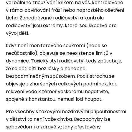
verbálního zneužívání křikem na vás, kontrolované
v rámci obviňování frází nebo naprostého ošetření
ticha. Zanedbávané rodičovství a kontrolu
rodičovství jsou extrémy, které jsou škodlivé pro
vývoj dětí.
Když není monitorováno soukromí (nebo se
nezúčastnilo), objevuje se neexistence limitů v
dynamice. Toxický styl rodičovství tedy způsobuje,
že se děti cítí bez lásky a hanebně
bezpodmínečným způsobem. Pocit strachu se
objevuje z zhoršených celkových podmínek, kde
mluvení vede k téměř veškerému negativitě,
spojené s konstantou, nemusí loď houpat.
Pro všechny s takovými nezdravými připoutanostmi
v dětství to není vaše chyba. Bezpochyby lze
sebevědomí a zdravé vztahy přestavěny