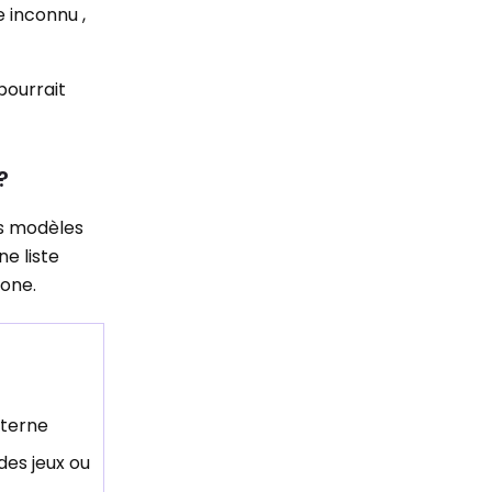
e inconnu ,
pourrait
?
ts modèles
ne liste
hone.
xterne
des jeux ou