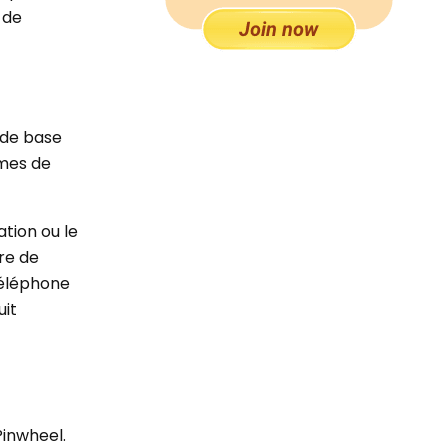
 de
s de base
rmes de
ation ou le
re de
 téléphone
uit
Pinwheel.