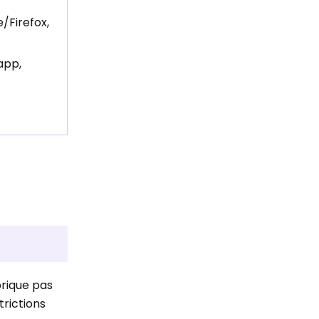
/Firefox,
app,
brique pas
trictions