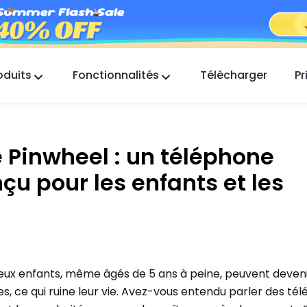
oduits
Fonctionnalités
Télécharger
Pr
FlashGet Kids
Une application de contrôle parental
bienveillante pour tous.
 Pinwheel : un téléphone
FlashGet Finder
u pour les enfants et les
La sécurité anti-vol de votre téléphone, notre
responsabilité.
x enfants, même âgés de 5 ans à peine, peuvent deven
, ce qui ruine leur vie. Avez-vous entendu parler des té