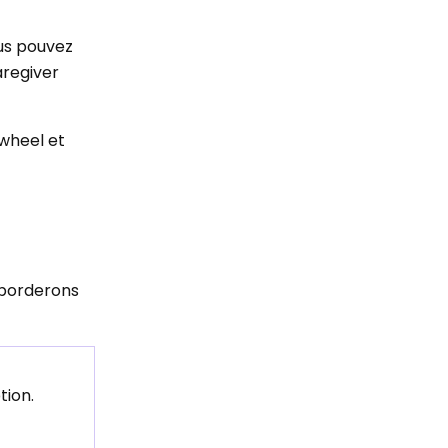
ous pouvez
aregiver
wheel et
aborderons
tion.