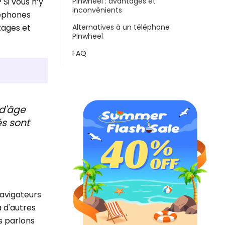
 Si vous n’y
Pinwheel : avantages et
inconvénients
léphones
tages et
Alternatives à un téléphone
Pinwheel
FAQ
 d'âge
és sont
avigateurs
à d'autres
s parlons