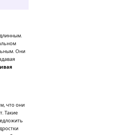
одлинным.
еальном
альным. Они
здавая
ивая
м, что они
т. Такие
редложить
одростки