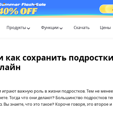
Продукты
Функции
Скачать
Цены
FlashGet Kids
Заботливое приложение для родительского
контроля для всех.
 и как сохранить подростки
FlashGet Finder
нлайн
Антиугонная безопасность вашего телефона —
наша ответственность.
 играют важную роль в жизни подростков. Тем не менее
чете. Тогда что они делают? Большинство подростков т
a. Вы знаете, что это такое? Короче говоря, это второе и