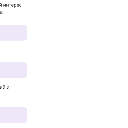
й интерес
е.
ий и