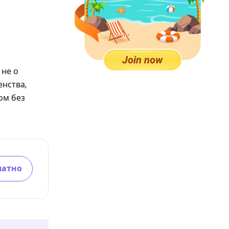
 не о
енства,
ом без
латно