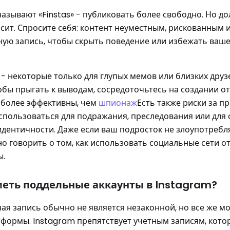
азывают «Finstas» - публиковать более свободно. Но до
исит. Спросите себя: контент неуместным, рискованным 
ную запись, чтобы скрыть поведение или избежать ваш
- некоторые только для глупых мемов или близких друзе
тобы прыгать к выводам, сосредоточьтесь на создании о
 более эффективны, чем
шпионаж
Есть также риски за п
спользоваться для подражания, преследования или для
дентичности. Даже если ваш подросток не злоупотребл
но говорить о том, как использовать социальные сети о
ы.
меть поддельные аккаунты в Instagram?
ая запись обычно не является незаконной, но все же м
формы. Instagram препятствует учетным записям, кото