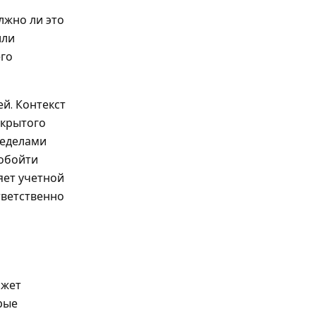
лжно ли это
или
его
й. Контекст
ткрытого
ределами
 обойти
яет учетной
тветственно
ожет
рые