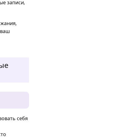
ые записи,
ажания,
 ваш
вые
вовать себя
сто