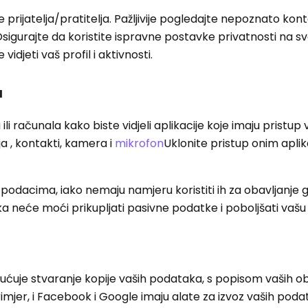
prijatelja/pratitelja. Pažljivije pogledajte nepoznato kont
Osigurajte da koristite ispravne postavke privatnosti na s
idjeti vaš profil i aktivnosti.
a
li računala kako biste vidjeli aplikacije koje imaju pristup
a , kontakti, kamera i
mikrofon
Uklonite pristup onim apli
m podacima, iako nemaju namjeru koristiti ih za obavljanje 
 neće moći prikupljati pasivne podatke i poboljšati vašu 
ćuje stvaranje kopije vaših podataka, s popisom vaših ob
primjer, i Facebook i Google imaju alate za izvoz vaših poda