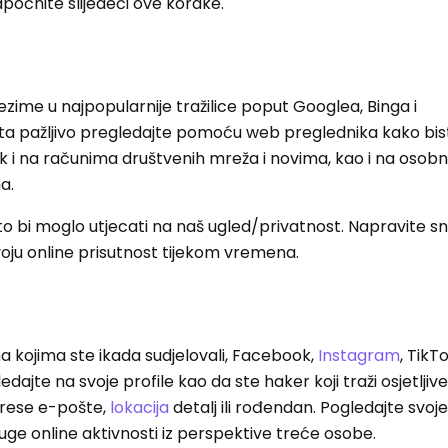
Započnite slijedeći ove korake.
rezime u najpopularnije tražilice poput Googlea, Binga i
tata pažljivo pregledajte pomoću web preglednika kako bis
ak i na računima društvenih mreža i novima, kao i na osob
a.
vo što bi moglo utjecati na naš ugled/privatnost. Napravite 
svoju online prisutnost tijekom vremena.
a kojima ste ikada sudjelovali, Facebook,
Instagram
, TikT
edajte na svoje profile kao da ste haker koji traži osjetljive
drese e-pošte,
lokacija
detalj ili rođendan. Pogledajte svoj
uge online aktivnosti iz perspektive treće osobe.