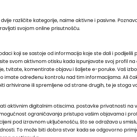
 u dvije različite kategorije, naime aktivne i pasivne. Poznav
ravljati svojom online prisutnošću.
podaci koji se sastoje od informacija koje ste dali i podijelil
osite svom aktivnom otisku kada ispunjavate svoj profil n
je, tvitate, komentirate objavu i šaljete e-poruke. Vaš izb
to imate određenu kontrolu nad tim informacijama. Ali čak
ti arhivirane ili spremljene od strane drugih, te je stoga 
ljati aktivnim digitalnim otiscima. postavke privatnosti na
 mogućnost ograničavanja pristupa vašim objavama i profi
ocijeni pod izravnom uključenošću, što se odražava u smisl
adnosti. To može biti dobra stvar kada se odgovorno primje