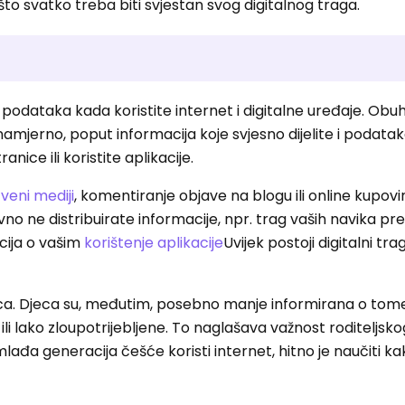
to svatko treba biti svjestan svog digitalnog traga.
e podataka kada koristite internet i digitalne uređaje. Ob
nenamjerno, poput informacija koje svjesno dijelite i podata
ice ili koristite aplikacije.
veni mediji
, komentiranje objave na blogu ili online kupo
tivno ne distribuirate informacije, npr. trag vaših navika p
cija o vašim
korištenje aplikacije
Uvijek postoji digitalni trag
 djeca. Djeca su, međutim, posebno manje informirana o tom
e ili lako zloupotrijebljene. To naglašava važnost roditeljs
mlađa generacija češće koristi internet, hitno je naučiti k