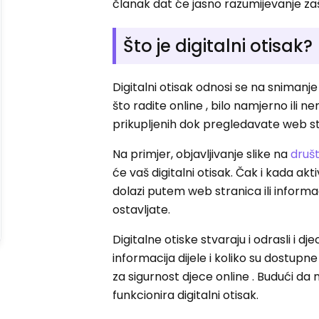
članak dat će jasno razumijevanje zaš
Što je digitalni otisak?
Digitalni otisak odnosi se na snimanj
što radite online , bilo namjerno ili 
prikupljenih dok pregledavate web stran
Na primjer, objavljivanje slike na
društ
će vaš digitalni otisak. Čak i kada ak
dolazi putem web stranica ili informa
ostavljate.
Digitalne otiske stvaraju i odrasli i
informacija dijele i koliko su dostupn
za sigurnost djece online . Budući da 
funkcionira digitalni otisak.