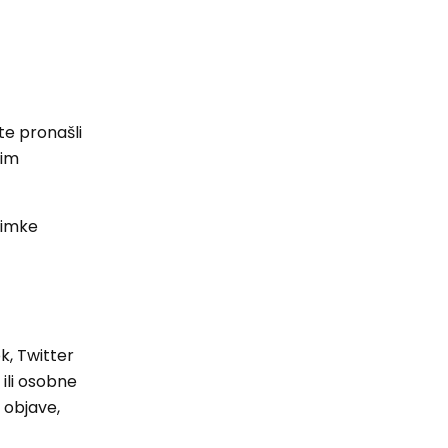
te pronašli
nim
snimke
ok, Twitter
 ili osobne
e objave,