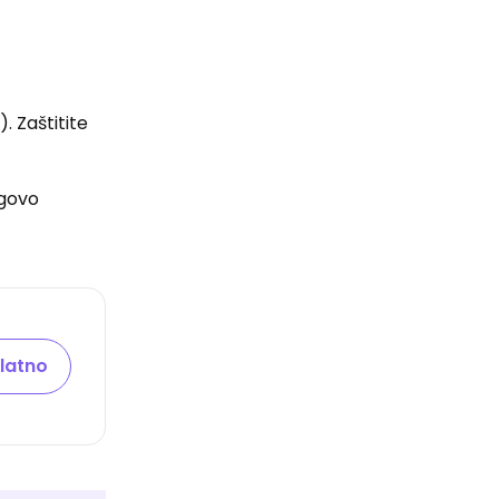
. Zaštitite
egovo
latno