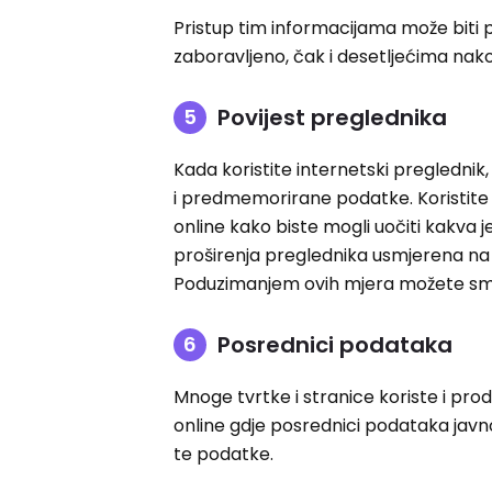
Pristup tim informacijama može biti p
zaboravljeno, čak i desetljećima nako
Povijest preglednika
Kada koristite internetski pregledni
i predmemorirane podatke. Koristite 
online kako biste mogli uočiti kakva j
proširenja preglednika usmjerena na p
Poduzimanjem ovih mjera možete smanj
Posrednici podataka
Mnoge tvrtke i stranice koriste i pro
online gdje posrednici podataka javn
te podatke.