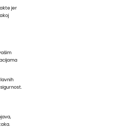
akte jer
vakoj
 vašim
kacijama
glavnih
sigurnost.
java,
taka.