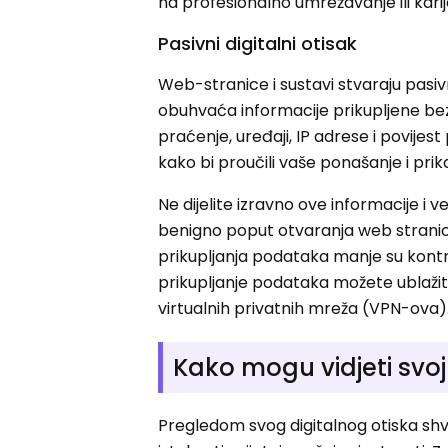
na profesionalno umrežavanje ili kari
Pasivni digitalni otisak
Web-stranice i sustavi stvaraju pasivn
obuhvaća informacije prikupljene bez
praćenje, uređaji, IP adrese i povijes
kako bi proučili vaše ponašanje i prikaz
Ne dijelite izravno ove informacije i 
benigno poput otvaranja web stranice 
prikupljanja podataka manje su kontro
prikupljanje podataka možete ublažiti
virtualnih privatnih mreža (VPN-ova)
Kako mogu vidjeti svoj 
Pregledom svog digitalnog otiska shva