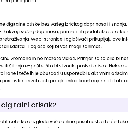
jerna postignuća.
e digitalne otiske bez vašeg izričitog doprinosa ili znanja.
 ikakvog vašeg doprinosa; primjeri tih podataka su kolači
t pretraživanja. Web-stranice i oglašivači prikupljaju ove i
ali sadržaj ili oglase koji bi vas mogli zanimati.
većinu vremena ih ne možete vidjeti. Primjer za to bilo bi n
ili čitanja e-pošte, što bi stvorilo pasivni otisak. Nekroz
lirane i teže ih je obuzdati u usporedbi s aktivnim otisci
 postavke privatnosti preglednika, korištenjem blokatora 
.
digitalni otisak?
tit ćete kako izgleda vaša online prisutnost, a to će tak