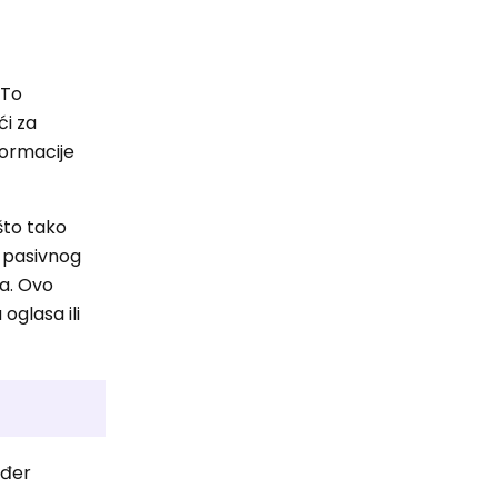
 To
ći za
nformacije
ešto tako
e pasivnog
ma. Ovo
oglasa ili
ođer