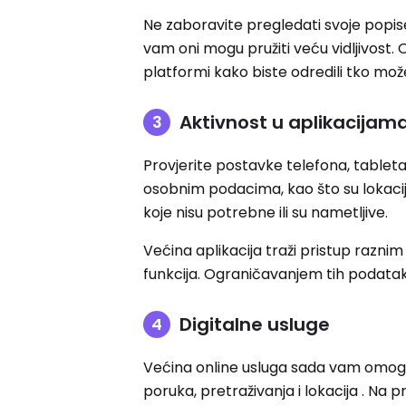
Ne zaboravite pregledati svoje popise 
vam oni mogu pružiti veću vidljivost. 
platformi kako biste odredili tko može v
Aktivnost u aplikacijam
Provjerite postavke telefona, tableta i
osobnim podacima, kao što su lokacij
koje nisu potrebne ili su nametljive.
Većina aplikacija traži pristup razni
funkcija. Ograničavanjem tih podataka
Digitalne usluge
Većina online usluga sada vam omogu
poruka, pretraživanja i lokacija . Na 