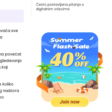
Često postavljana pitanja o
digitalnim otiscima
uhvaća sve
ka
vina povećat
regledavanja
 koji
e koliko
kog nadzora
ako