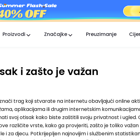
Proizvodi
Značajke
Preuzimanje
Cije
FlashGet Kids
Brižna aplikacija roditeljske kontrole za sve.
isak i zašto je važan
FlashGet Finder
Sigurnost protiv krađe vašeg telefona, naša
odgovornost.
k znači trag koji stvarate na internetu obavljajući online akti
ma, aplikacijama ili drugim internetskim komunikacijama
i svoj otisak kako biste zaštitili svoju privatnost i ugled.
gove različite vrste, kako ga provjeriti, zašto je toliko važa
asle i za djecu. Potkrijepljen najnovijim i službenim statistika