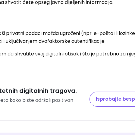
 shvatit ćete opseg javno dijeljenih informacija.
i privatni podaci možda ugroženi (npr. e-pošta ili lozinke)
i i uključivanjem dvofaktorske autentifikacije.
da shvatite svoj digitalni otisak i što je potrebno za nj
tetnih digitalnih tragova.
Isprobajte besp
teta kako biste održali pozitivan