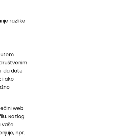
anje razlike
i putem
a društvenim
or da date
 i ako
važno
 većini web
lu. Razlog
u vaše
njuje, npr.