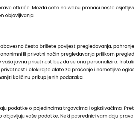
ravo otkriće. Možda ćete na webu pronaći nešto osjetljivo
n objavljivanja.
k, obavezno često brišete povijest pregledavanja, pohranj
anonimni ili privatni način pregledavanja prilikom pregle
e vaša javna prisutnost bez da se ona personalizira. Instali
rivatnost i blokirajte alate za praćenje i nametljive ogla
iti količinu prikupljenih podataka.
daju podatke o pojedincima trgovcima i oglašivačima. Pret
o objavljuju vaše podatke. Neki posrednici vam daju pravo