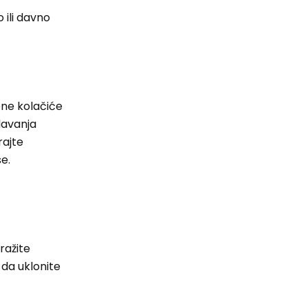
 ili davno
ene kolačiće
davanja
rajte
se.
ražite
 da uklonite