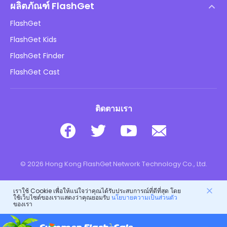
นโยบาย DMCA
ผลิตภัณฑ์ FlashGet
วิธี
นโยบายความเป็นส่วนตัว
FlashGet
บล็อก
FlashGet Kids
นโยบายการโฆษณา
ความปลอดภัยของเด็กออนไลน์
FlashGet Finder
อย่าขายข้อมูลของฉัน
ดาวน์โหลด
FlashGet Cast
ติดตามเรา
© 2026 Hong Kong FlashGet Network Technology Co., Ltd.
เราใช้ Cookie เพื่อให้แน่ใจว่าคุณได้รับประสบการณ์ที่ดีที่สุด โดย
ใช้เว็บไซต์ของเราแสดงว่าคุณยอมรับ
นโยบายความเป็นส่วนตัว
ของเรา