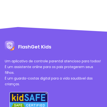
FlashGet Kids
Um aplicativo de controle parental atencioso para todos!
É um assistente online para os pais protegerem seus
filhos.
É um guarda-costas digital para a vida saudável das
crianças.