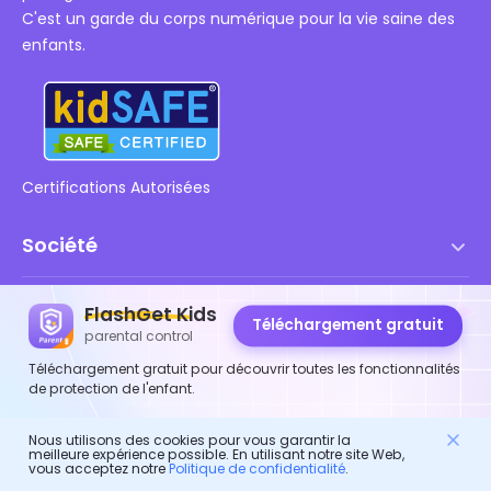
C'est un garde du corps numérique pour la vie saine des
enfants.
Certifications Autorisées
Société
Conditions d'utilisation
Ressources
FlashGet Kids
Téléchargement gratuit
Contrat de Licence Utilisateur Final
parental control
Centre d'aide
Politique DMCA
Produits FlashGet
Téléchargement gratuit pour découvrir toutes les fonctionnalités
de protection de l'enfant.
Comment faire
Politique de confidentialité
FlashGet
Blog
Nous utilisons des cookies pour vous garantir la
FlashGet Kids
Politiques publicitaires
meilleure expérience possible. En utilisant notre site Web,
vous acceptez notre
Politique de confidentialité
.
Sécurité des enfants en ligne
FlashGet Finder