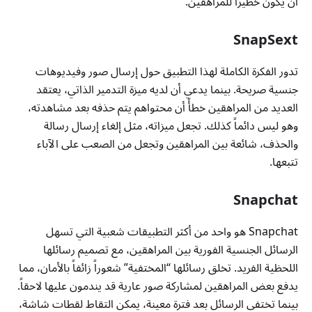
أن يكون خطيرًا للمراهقين.
SnapSext
تدور الفكرة الكاملة لهذا التطبيق حول إرسال صور وفيديوهات
جنسية صريحة. بينما يدعي أن لديه ميزة التدمير الذاتي، يعتقد
العديد من المراهقين خطأً أن محتواهم يتم حذفه بعد مشاهدته،
وهو ليس دائماً كذلك. تجعل ميزاته، مثل إلغاء إرسال رسالة
والحذف، شائعة بين المراهقين وتجعل من الصعب على الآباء
تتبعها.
Snapchat
Snapchat هو واحد من أكثر التطبيقات شعبية التي تسهل
الرسائل الجنسية الفورية بين المراهقين، مع تصميم رسائلها
اللحظية الفريد. تخلق رسائلها “المختفية” شعوراً زائفاً بالأمان، مما
يدفع بعض المراهقين لمشاركة صور عارية قد يندمون عليها لاحقاً.
بينما تختفي الرسائل بعد فترة معينة، يمكن التقاط لقطات شاشة،