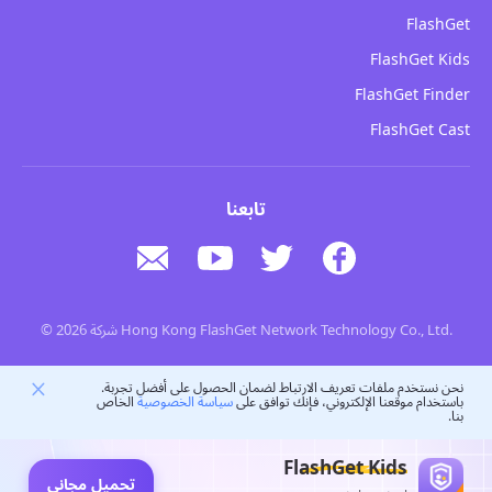
كيفية
FlashGet
سياسة الخصوصية
مدونة
FlashGet Kids
سياسات الإعلانات
سلامة الأطفال عبر الإنترنت
FlashGet Finder
لا تبيع معلوماتي
تحميل
FlashGet Cast
تابعنا
© 2026 شركة Hong Kong FlashGet Network Technology Co., Ltd.
نحن نستخدم ملفات تعريف الارتباط لضمان الحصول على أفضل تجربة.
باستخدام موقعنا الإلكتروني، فإنك توافق على
سياسة الخصوصية
الخاص
بنا.
FlashGet Kids
تحميل مجاني