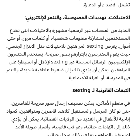
تشمل الاعتداء أو الدعارة.
الاحتيالات، تهديدات الخصوصية، والتنمر الإلكتروني
:
العديد من المنصات غير الرسمية مشهورة بالاحتيالات التي تخدع
المستخدمين لمشاركة معلومات شخصية، أو كلمات مرور، أو حتى
أموال. يعرض sexting المراهقين للاحتيالات مثل الابتزاز الجنسي،
حيث يقوم المفترسون بابتزازهم بصور صريحة. يستخدم المتنمرون
الإلكترونيون الرسائل المرسلة عبر sexting لإذلال أو السيطرة على
المراهقين. يمكن أن يؤدي ذلك إلى ضغوط عاطفية شديدة، والتنمر
في المدرسة، أو العزلة الاجتماعية.
التبعات القانونية لـ sexting
:
في معظم الأماكن، يمكن تصنيف إرسال صور صريحة للقاصرين،
حتى لو كان المرسل والمستقبل كلاهما قاصرين ومتوافقين، كمواد
إباحية للأطفال في العديد من الولايات القضائية. يمكن أن يؤدي
ذلك إلى اتهامات جنائية، وعواقب قانونية، وأضرار طويلة الأمد
لمستقبل المراهق، بما في ذلك سجل جنائي.