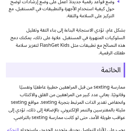
وضع قواعد رقمية جديدة: اعمل على وضع إرشادات أوضح
حول كيفية استخدام الأجهزة والتطبيقات في المستقبل، مع
التركيز على السلامة والثقة.
بشكل عام، تؤدي الاستجابة البناءة إلى بناء الثقة وتقليل
السلوكيات المتهورة في المستقبل. علاوة على ذلك، يمكنك دمج
هذه النصائح مع تطبيقات مثل FlashGet Kids لتعزيز سلامة
طفلك الرقمية.
الخاتمة
ممارسة sexting من قبل المراهقين خطيرة عاطفيًا ونفسيًا
وقانونيًا. يعاني عدد كبير من المراهقين من القلق والاكتئاب
وانخفاض تقدير الذات المرتبط بتجربة sexting. مواقع sexting
مليئة بالمفترسين والتنمر الإلكتروني. بالإضافة إلى ذلك، تؤدي إلى
عواقب طويلة الأمد، حتى لو كانت ممارسة sexting بالتراضي.
يجب على الآباء التواصل بحرية، وتحديد الحدود، واستخدام
التحكم