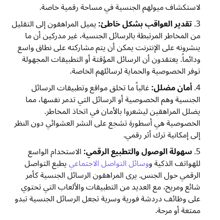
لاستكشاف ميولهم الجنسية في مساحة رقمية خاصة.
تقدير العواقب بشكل خاطئ:
يميل المراهقون إلى التقليل
من المخاطر المرتبطة بالرسائل الجنسية، غير مدركين أن ما
ينشرونه على الإنترنت يمكن أن يتم مشاركته على نطاق واسع
ودائماً. يعتقدون أن الرسائل المؤقتة أو التطبيقات المجهولة
توفر الخصوصية والحماية لرسائلهم الخاصة.
أمان مضلل:
غالباً ما تخلق مواقع وتطبيقات الرسائل
الجنسية وهم الخصوصية أو الرسائل التي تدمر نفسها، مما
يضلل المراهقين ليشعروا بالأمان في اتخاذ المخاطر.
الخصوصية هي أسطورة تشجع على النشر العشوائي دون النظر
إلى إمكانية ترك أثر رقمي.
سهولة الوصول والتطبيع الرقمي:
الاستخدام الواسع
للهواتف الذكية و
وسائل التواصل الاجتماعي
يطبع التواصل
الرقمي حول الجنس. يرى المراهقون الرسائل الجنسية كأمر
شائع ومريح، مع العديد من التطبيقات والألعاب التي تحتوي
على وظائف دردشة فورية وسرية تجعل الرسائل الجنسية تبدو
ممتعة أو مرحة.