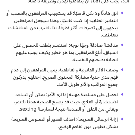
الرد، يجب على الآباء أن يتفاعلوا بهدوء وبطريقة داعمة:
ابق هادئًا ولا تكن قاسيًا: قد يستجيب المراهقون بالغضب أو
التدابير العقابية إذا كنت قاسيًا، وهذا سيجعل المراهقين
يتجهون إلى تصرفات أكثر تطرفًا. لذا، اقترب من المناقشات
بتعاطف.
مناقشة صادقة وجهًا لوجه: استفسر بلطف للحصول على
السياق. أبلغ المراهقين بما هو خطير وكيف يجب عليهم
العناية بصحتهم النفسية.
وصف الآثار القانونية والعاطفية: يميل المراهقون إلى عدم
فهم مدى جدية مشاركة المحتوى الصريح. اجعلهم يدركون
جميع العواقب والأثر طويل الأمد.
احصل على مساعدة مهنية إذا لزم الأمر: يمكن أن تساعد
الاستشارة أو العلاج، حيث قد يصبح الضحية هدفًا للتنمر،
ويعاني من القلق أو الصدمة نتيجة لممارسة sexting.
إزالة الرسائل الصريحة: احذف الصور أو النصوص الصريحة
بشكل تعاوني دون تفاقم الوضع.