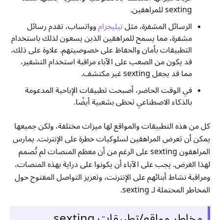
sexting للمراهقين.
الرسائل المشفرة، مثل
تيليجرام
وواتساب، تقدم رسائل
مشفرة، مما يسمح للمراهقين الذين يسعون لذلك باستخدام
التطبيقات بأمان والحفاظ على خصوصيتهم. علاوة على ذلك،
قد يكون من الصعب على الآباء مراقبة استخدام التشفير،
مما قد يجعل sexting غير مكتشف.
في الوقت الحاضر، أصبحت تطبيقات الإباحية المدعومة
بالذكاء الاصطناعي تحظى بشعبية أيضًا.
كل من هذه التطبيقات والمواقع لها ميزات مختلفة، ولكن جميعها
يمكن أن تعرض المراهقين لسلوكيات خطرة على الإنترنت. يمارس
المراهقون sexting على الرغم من أن معظم المنصات لم تُصمم
لهذا الغرض. يجب على الآباء أن يكونوا على دراية بهذه المنصات،
ومراقبة نشاط أبنائهم على الإنترنت، وتعزيز التواصل المفتوح حول
المخاطر المحتملة لـ sexting.
مخاطر مواقع/تطبيقات sexting