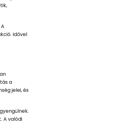
tik,
 A
ció. Idővel
ban
tás a
ég jelei, és
ggyengülnek.
. A valódi