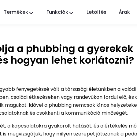
Termékek
Funkciók
Letöltés
Árak
FlashGet Kids
Gondoskodó szülői felügyeleti alkalmazás
mindenki számára.
lja a phubbing a gyerekek
FlashGet Finder
 és hogyan lehet korlátozni?
Telefonja lopás elleni védelme, a mi
felelősségünk.
gyobb fenyegetéssé vált a társasági életünkben a valódi
en, családi étkezéseken vagy randevúkon fordul elő, és
ik magukat. Idővel a phubbing nemcsak kínos helyzeteke
pcsolatoknak és csökkenti a kommunikáció minőségét.
t, a kapcsolatokra gyakorolt ​​hatását, és a értékelés m
zt is megvizsgáljuk, hogy milyen szerepet játszanak a pe