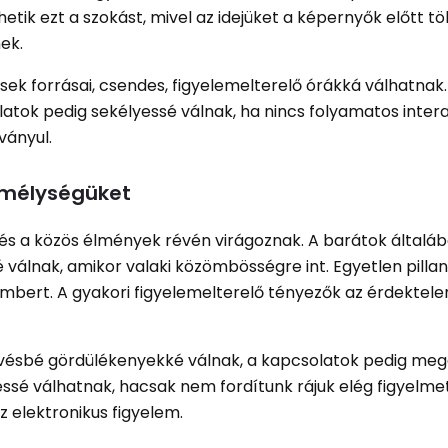
tik ezt a szokást, mivel az idejüket a képernyők előtt töl
ek.
sek forrásai, csendes, figyelemelterelő órákká válhatnak.
ok pedig sekélyessé válnak, ha nincs folyamatos interak
ványul.
k mélységüket
 és a közös élmények révén virágoznak. A barátok általá
válnak, amikor valaki közömbösségre int. Egyetlen pillan
embert. A gyakori figyelemelterelő tényezők az érdektelens
evésbé gördülékenyekké válnak, a kapcsolatok pedig me
ssé válhatnak, hacsak nem fordítunk rájuk elég figyelmet
 elektronikus figyelem.