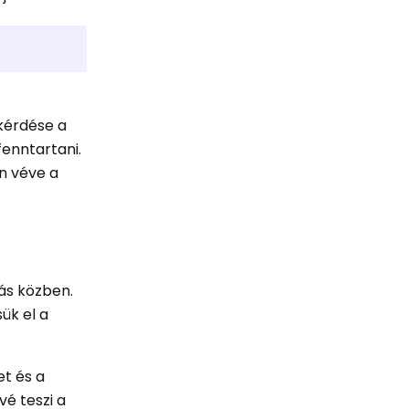
kérdése a
enntartani.
an véve a
lás közben.
ük el a
et és a
vé teszi a