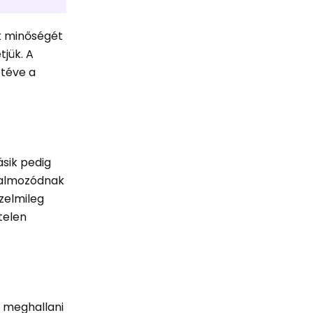
k minőségét
tjük. A
 téve a
ásik pedig
lhalmozódnak
zelmileg
telen
s meghallani