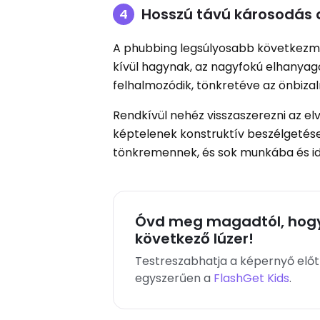
Hosszú távú károsodás
A phubbing legsúlyosabb következmé
kívül hagynak, az nagyfokú elhanyago
felhalmozódik, tönkretéve az önbiza
Rendkívül nehéz visszaszerezni az el
képtelenek konstruktív beszélgetése
tönkremennek, és sok munkába és idő
Óvd meg magadtól, hog
következő lúzer!
Testreszabhatja a képernyő előtt
egyszerűen a
FlashGet Kids
.