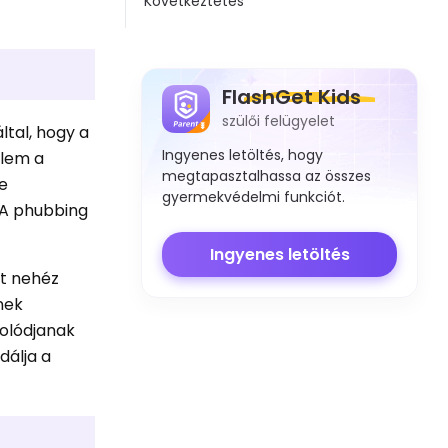
Következtetés
FlashGet Kids
szülői felügyelet
ltal, hogy a
Ingyenes letöltés, hogy
elem a
megtapasztalhassa az összes
re
gyermekvédelmi funkciót.
 A phubbing
Ingyenes letöltés
at nehéz
ének
solódjanak
dálja a