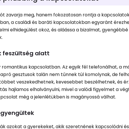
t zavarja meg, hanem fokozatosan rontja a kapcsolato
ban, a családi és baráti kapcsolatokban egyaránt érezhe
zelmi elhidegülést okoz, és aláássa a bizalmat, gyengébbé
k.
feszültség alatt
romantikus kapcsolatban. Az egyik fél telefonálhat, a m
z apró gesztusok talán nem tűnnek túl komolynak, de fe
 többet veszekedhetnek, kevesebbet beszélhetnek, és ér
tás hajlamos elhalványulni, mivel a valódi figyelmet a vég
kapcsolat még a jelenlétükben is magányossá válhat.
ggyengültek
ják azokat a gyerekeket, akik szeretnének kapcsolódni é