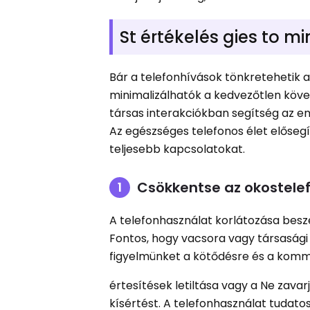
St értékelés gies to m
Bár a telefonhívások tönkretehetik 
minimalizálhatók a kedvezőtlen köve
társas interakciókban segítség az e
Az egészséges telefonos élet elősegí
teljesebb kapcsolatokat.
Csökkentse az okostelef
A telefonhasználat korlátozása beszé
Fontos, hogy vacsora vagy társasági 
figyelmünket a kötődésre és a komm
értesítések letiltása vagy a Ne zava
kísértést. A telefonhasználat tudato