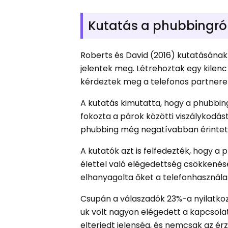
Kutatás a phubbingró
Roberts és David (2016) kutatásána
jelentek meg. Létrehoztak egy kilenc
kérdeztek meg a telefonos partnere
A kutatás kimutatta, hogy a phubbin
fokozta a párok közötti viszálykodás
phubbing még negatívabban érintet
A kutatók azt is felfedezték, hogy a
élettel való elégedettség csökkenés
elhanyagolta őket a telefonhasznála
Csupán a válaszadók 23%-a nyilatkoz
uk volt nagyon elégedett a kapcsolat
elterjedt jelenség, és nemcsak az ér