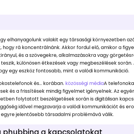
ogy elhanyagolunk valakit egy társasági környezetben azá
 hogy rá koncentrálnánk. Akkor fordul elő, amikor a figy
irányul, és a szövegekre, alkalmazásokra vagy görgetés
l teszik, különösen étkezések vagy megbeszélések során.
 hogy egy eszköz fontosabb, mint a valódi kommunikáció.
kostelefonok és... korában.
közösségi média
A telefonok
ések és a frissítések mindig figyelmet igényelnek. Az egy
etben folytatott beszélgetések során is digitálisan kapc
üggőség idővel megzavarja a valódi kommunikációt és ero
g egyre jelentősebb társadalmi problémává válik.
a phubbing a kapcsolatokat