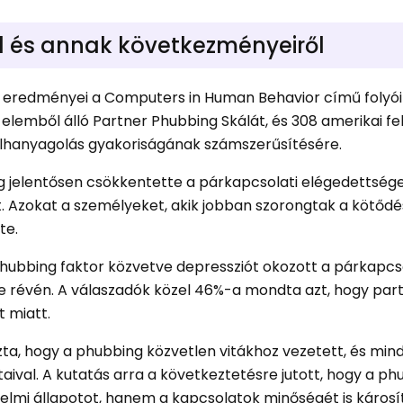
l és annak következményeiről
k eredményei a Computers in Human Behavior című folyó
 elemből álló Partner Phubbing Skálát, és 308 amerikai fe
lhanyagolás gyakoriságának számszerűsítésére.
g jelentősen csökkentette a párkapcsolati elégedettsége
t. Azokat a személyeket, akik jobban szorongtak a kötődé
te.
 phubbing faktor közvetve depressziót okozott a párkapcso
e révén. A válaszadók közel 46%-a mondta azt, hogy par
t miatt.
ta, hogy a phubbing közvetlen vitákhoz vezetett, és min
aival. A kutatás arra a következtetésre jutott, hogy a ph
zelmi állapotot, hanem a kapcsolatok minőségét is károsít