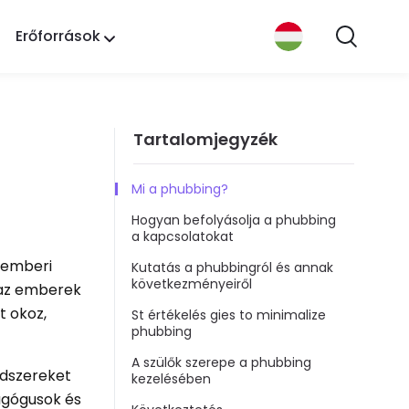
Erőforrások
Tartalomjegyzék
Mi a phubbing?
Hogyan befolyásolja a phubbing
a kapcsolatokat
 emberi
Kutatás a phubbingról és annak
következményeiről
 az emberek
t okoz,
St értékelés gies to minimalize
phubbing
A szülők szerepe a phubbing
ódszereket
kezelésében
dagógusok és