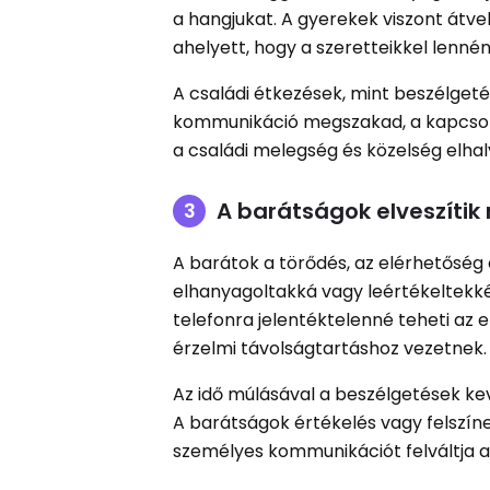
a hangjukat. A gyerekek viszont átvehe
ahelyett, hogy a szeretteikkel lennén
A családi étkezések, mint beszélgeté
kommunikáció megszakad, a kapcsolat
a családi melegség és közelség elhal
A barátságok elveszíti
A barátok a törődés, az elérhetőség
elhanyagoltakká vagy leértékeltekké 
telefonra jelentéktelenné teheti az 
érzelmi távolságtartáshoz vezetnek.
Az idő múlásával a beszélgetések k
A barátságok értékelés vagy felszíne
személyes kommunikációt felváltja az