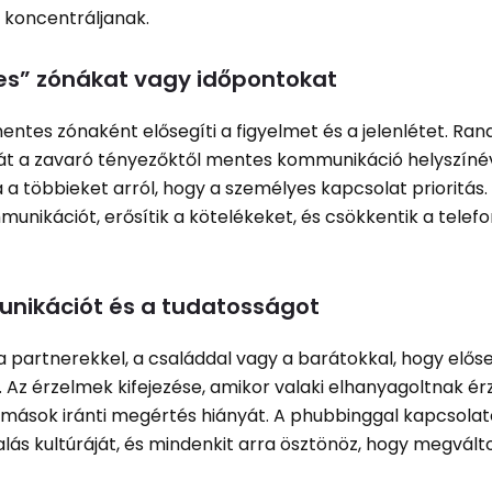
 koncentráljanak.
tes” zónákat vagy időpontokat
entes zónaként elősegíti a figyelmet és a jelenlétet. Ran
 át a zavaró tényezőktől mentes kommunikáció helyszíné
a a többieket arról, hogy a személyes kapcsolat prioritás.
munikációt, erősítik a kötelékeket, és csökkentik a telef
unikációt és a tudatosságot
a partnerekkel, a családdal vagy a barátokkal, hogy elős
. Az érzelmek kifejezése, amikor valaki elhanyagoltnak ér
a mások iránti megértés hiányát. A phubbinggal kapcsola
lalás kultúráját, és mindenkit arra ösztönöz, hogy megvált