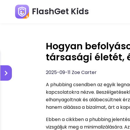
FlashGet Kids
Hogyan befolyáso
társasági életét,
2025-09-11 Zoe Carter
A phubbing csendben az egyik legna
kapcsolatokra nézve. Beszélgetésekb
elhanyagoltnak és alábecsültnek érz
hanem aláássa a bizalmat, árt a ka
Ebben a cikkben a phubbing jelentésé
vizsgáljuk meg a minimalizálására. A