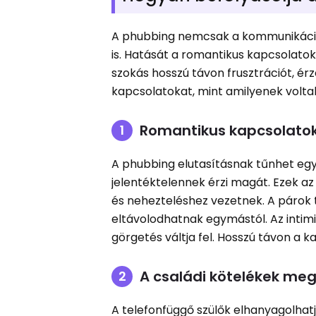
A phubbing nemcsak a kommunikáció
is. Hatását a romantikus kapcsolatok
szokás hosszú távon frusztrációt, ér
kapcsolatokat, mint amilyenek volta
Romantikus kapcsolatok 
A phubbing elutasításnak tűnhet egy 
jelentéktelennek érzi magát. Ezek a
és nehezteléshez vezetnek. A párok
eltávolodhatnak egymástól. Az intimi
görgetés váltja fel. Hosszú távon a 
A családi kötelékek me
A telefonfüggő szülők elhanyagolhat