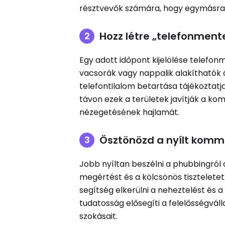
résztvevők számára, hogy egymásra
Hozz létre „telefonmen
Egy adott időpont kijelölése telefonm
vacsorák vagy nappalik alakíthatók
telefontilalom betartása tájékoztatj
távon ezek a területek javítják a kom
nézegetésének hajlamát.
Ösztönözd a nyílt komm
Jobb nyíltan beszélni a phubbingról 
megértést és a kölcsönös tiszteletet
segítség elkerülni a neheztelést és 
tudatosság elősegíti a felelősségvál
szokásait.