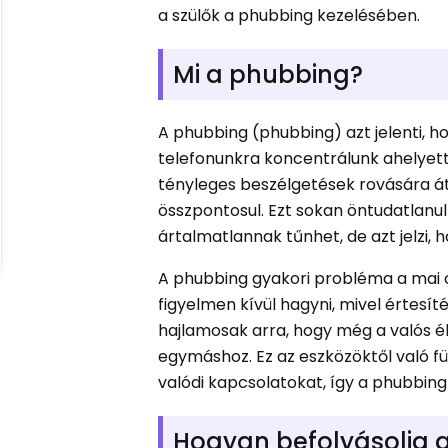
a szülők a phubbing kezelésében.
Mi a phubbing?
A phubbing (phubbing) azt jelenti, h
telefonunkra koncentrálunk ahelyett,
tényleges beszélgetések rovására át
összpontosul. Ezt sokan öntudatlanu
ártalmatlannak tűnhet, de azt jelzi,
A phubbing gyakori probléma a mai o
figyelmen kívül hagyni, mivel értesít
hajlamosak arra, hogy még a valós él
egymáshoz. Ez az eszközöktől való f
valódi kapcsolatokat, így a phubbin
Hogyan befolyásolja 