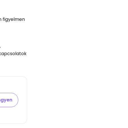
n figyelmen
,
 kapcsolatok
ingyen