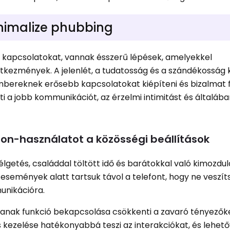
inimalize phubbing
a kapcsolatokat, vannak ésszerű lépések, amelyekkel
tkezmények. A jelenlét, a tudatosság és a szándékosság 
mbereknek erősebb kapcsolatokat kiépíteni és bizalmat f
ti a jobb kommunikációt, az érzelmi intimitást és általáb
on-használatot a közösségi beállítások
lgetés, családdal töltött idő és barátokkal való kimozdu
események alatt tartsuk távol a telefont, hogy ne veszíts
unikációra.
rjanak funkció bekapcsolása csökkenti a zavaró tényezők
s kezelése hatékonyabbá teszi az interakciókat, és lehető