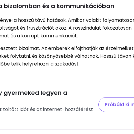
 a bizalomban és a kommunikációban
nyei a hosszú távú hatások. Amikor valakit folyamatosa
ltságot és frusztrációt okoz. A rosszindulat fokozatosan
lmat és a korrupt kommunikációt.
vesztett bizalmat. Az emberek elfojthatják az érzelmeiket
ket folytatni, és közönyösebbé válhatnak. Hosszú távon
be telik helyrehozni a szakadást.
y gyermeked legyen a
Próbáld ki 
 töltött időt és az internet-hozzáférést