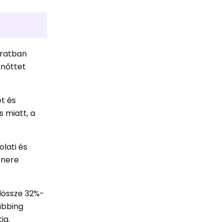
iratban
lnőttet
t és
s miatt, a
lati és
tnere
dössze 32%-
ubbing
ja.