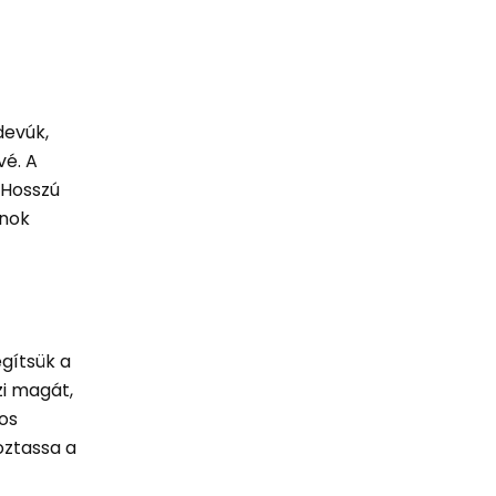
devúk,
vé. A
 Hosszú
onok
egítsük a
zi magát,
tos
oztassa a