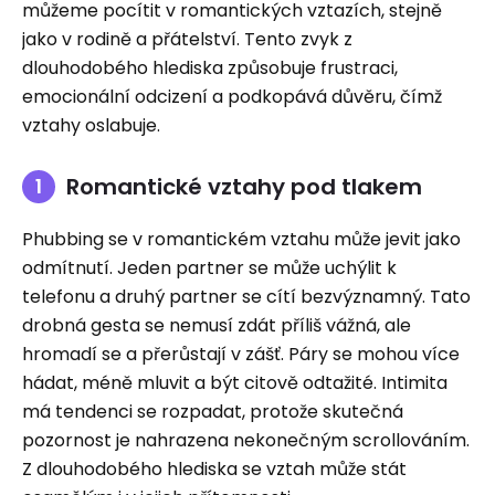
můžeme pocítit v romantických vztazích, stejně
jako v rodině a přátelství. Tento zvyk z
dlouhodobého hlediska způsobuje frustraci,
emocionální odcizení a podkopává důvěru, čímž
vztahy oslabuje.
Romantické vztahy pod tlakem
Phubbing se v romantickém vztahu může jevit jako
odmítnutí. Jeden partner se může uchýlit k
telefonu a druhý partner se cítí bezvýznamný. Tato
drobná gesta se nemusí zdát příliš vážná, ale
hromadí se a přerůstají v zášť. Páry se mohou více
hádat, méně mluvit a být citově odtažité. Intimita
má tendenci se rozpadat, protože skutečná
pozornost je nahrazena nekonečným scrollováním.
Z dlouhodobého hlediska se vztah může stát