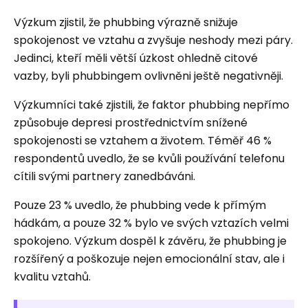
Výzkum zjistil, že phubbing výrazně snižuje
spokojenost ve vztahu a zvyšuje neshody mezi páry.
Jedinci, kteří měli větší úzkost ohledně citové
vazby, byli phubbingem ovlivněni ještě negativněji.
Výzkumníci také zjistili, že faktor phubbing nepřímo
způsobuje depresi prostřednictvím snížené
spokojenosti se vztahem a životem. Téměř 46 %
respondentů uvedlo, že se kvůli používání telefonu
cítili svými partnery zanedbáváni.
Pouze 23 % uvedlo, že phubbing vede k přímým
hádkám, a pouze 32 % bylo ve svých vztazích velmi
spokojeno. Výzkum dospěl k závěru, že phubbing je
rozšířený a poškozuje nejen emocionální stav, ale i
kvalitu vztahů.