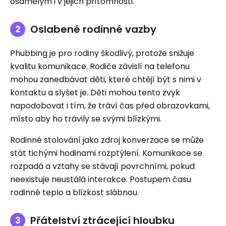
osamělým i v jejich přítomnosti.
Oslabené rodinné vazby
Phubbing je pro rodiny škodlivý, protože snižuje
kvalitu komunikace. Rodiče závislí na telefonu
mohou zanedbávat děti, které chtějí být s nimi v
kontaktu a slyšet je. Děti mohou tento zvyk
napodobovat i tím, že tráví čas před obrazovkami,
místo aby ho trávily se svými blízkými.
Rodinné stolování jako zdroj konverzace se může
stát tichými hodinami rozptýlení. Komunikace se
rozpadá a vztahy se stávají povrchními, pokud
neexistuje neustálá interakce. Postupem času
rodinné teplo a blízkost slábnou.
Přátelství ztrácející hloubku