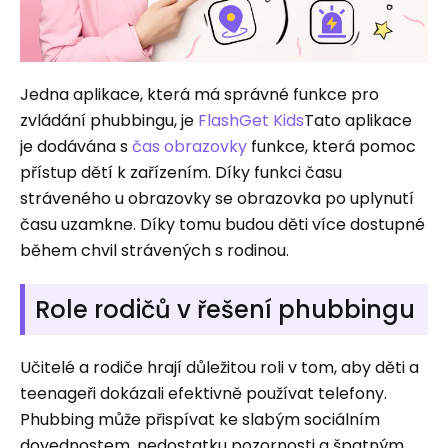
Jedna aplikace, která má správné funkce pro
zvládání phubbingu, je
FlashGet Kids
Tato aplikace
je dodávána s
čas obrazovky
funkce, která pomoc
přístup dětí k zařízením. Díky funkci času
stráveného u obrazovky se obrazovka po uplynutí
času uzamkne. Díky tomu budou děti více dostupné
během chvil strávených s rodinou.
Role rodičů v řešení phubbingu
Učitelé a rodiče hrají důležitou roli v tom, aby děti a
teenageři dokázali efektivně používat telefony.
Phubbing může přispívat ke slabým sociálním
dovednostem, nedostatku pozornosti a špatným