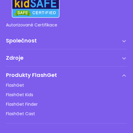
Autorizované Certifikace
Společnost
Podmínky služby
Zdroje
Licenční smlouva s koncovým uživatelem
Centrum nápovědy
Zásady DMCA
Produkty FlashGet
Jak na to
Ochrana osobních údajů
FlashGet
Blog
FlashGet Kids
Reklamní zásady
Bezpečnost dětí online
FlashGet Finder
Neprodávejte mé informace
Stáhnout
FlashGet Cast