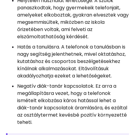
Helytelen használat lehetősége. A szülők
panaszkodtak, hogy gyermekeik telefonjait,
amelyeket elkoboztak, gyakran elvesztek vagy
megsemmisültek, miközben az iskola
őrizetében voltak, ami felveti az
elszámoltathatóság kérdését.
Hatás a tanulásra. A telefonok a tanulásban is
nagy segítség jelenthetnek, mivel oktatáshoz,
kutatáshoz és csoportos beszélgetésekhez
kínálnak alkalmazásokat. Eltávolításuk
akadályozhatja ezeket a lehetőségeket.
Negatív diák-tanár kapcsolatok. Ez arra a
megállapításra vezet, hogy a telefonok
ismételt elkobzása káros hatással lehet a
diák-tanár kapcsolatok áramlására, és ezáltal
az osztálytermet kevésbé pozitív környezetté
teheti.