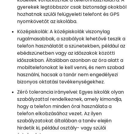
gyerekek legtöbbször csak biztonsági okokból
hozhatnak szülői felügyeleti telefont és GPS
nyomkövetőt az iskolába.
Középiskolák: A középiskolák viszonylag
rugalmasabbak, a szabályok lehetővé teszik a
telefon használatát a szünetekben, például az
ebédszünetben vagy az időszakok közötti
időszakban. Általában azonban az óra alatt a
mobiltelefonokat le kell venni, és nem szabad
használni, hacsak a tanár nem engedélyezi
bizonyos oktatási tevékenységekhez.
Zéró tolerancia irányelvei: Egyes iskolák olyan
szabályzattal rendelkeznek, amely kimondja,
hogy a telefon minden órai használata a
telefon elkobzásához vezet. Az ilyen
szabályzatokat általában a tanév elején
hirdetik ki, például osztály- vagy szülői