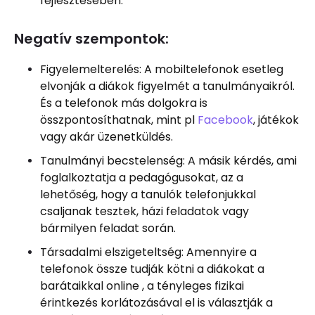
fejlesztésében.
Negatív szempontok:
Figyelemelterelés: A mobiltelefonok esetleg
elvonják a diákok figyelmét a tanulmányaikról.
És a telefonok más dolgokra is
összpontosíthatnak, mint pl
Facebook
, játékok
vagy akár üzenetküldés.
Tanulmányi becstelenség: A másik kérdés, ami
foglalkoztatja a pedagógusokat, az a
lehetőség, hogy a tanulók telefonjukkal
csaljanak tesztek, házi feladatok vagy
bármilyen feladat során.
Társadalmi elszigeteltség: Amennyire a
telefonok össze tudják kötni a diákokat a
barátaikkal online , a tényleges fizikai
érintkezés korlátozásával el is választják a