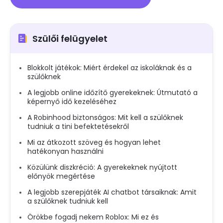
Szülői felügyelet
Blokkolt játékok: Miért érdekel az iskoláknak és a
szülőknek
A legjobb online időzítő gyerekeknek: Útmutató a
képernyő idő kezeléséhez
A Robinhood biztonságos: Mit kell a szülőknek
tudniuk a tini befektetésekről
Mi az átkozott szöveg és hogyan lehet
hatékonyan használni
Közülünk diszkréció: A gyerekeknek nyújtott
előnyök megértése
A legjobb szerepjáték AI chatbot társaiknak: Amit
a szülőknek tudniuk kell
Örökbe fogadj nekem Roblox: Mi ez és