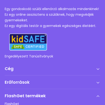
Egy gondoskodó szülői ellenőrző alkalmazás mindenkinek!
Ez egy online asszisztens a szülőknek, hogy megvédjék
gyermekeiket.
Ez egy digitális testőr a gyermekek egészséges életéért.
Engedélyezett Tanúsítványok
Cég
Szolgáltatási feltételek
Erőforrások
Végfelhasználói licencszerződés
Súgóközpont
DMCA irányelv
FlashGet termékek
Hogyan
Adatvédelmi irányelvek
FlashGet