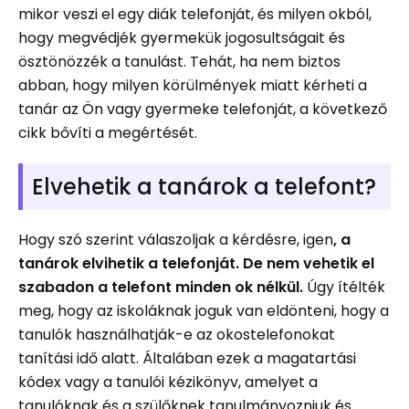
mikor veszi el egy diák telefonját, és milyen okból,
hogy megvédjék gyermekük jogosultságait és
ösztönözzék a tanulást. Tehát, ha nem biztos
abban, hogy milyen körülmények miatt kérheti a
tanár az Ön vagy gyermeke telefonját, a következő
cikk bővíti a megértését.
Elvehetik a tanárok a telefont?
Hogy szó szerint válaszoljak a kérdésre, igen
, a
tanárok elvihetik a telefonját. De nem vehetik el
szabadon a telefont minden ok nélkül.
Úgy ítélték
meg, hogy az iskoláknak joguk van eldönteni, hogy a
tanulók használhatják-e az okostelefonokat
tanítási idő alatt. Általában ezek a magatartási
kódex vagy a tanulói kézikönyv, amelyet a
tanulóknak és a szülőknek tanulmányozniuk és