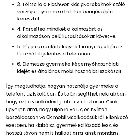
3. Töltse le a FlashGet Kids gyerekeknek szóló
verzióját gyermeke telefon böngészőjén
keresztül.
4. Párosítsa mindkét alkalmazást az
alkalmazáson belüli utasításokat követve.
5. Lépjen a szülői felügyelet irányítópultjára >
Használati jelentés a telefonon.
6. Elemezze gyermeke képernyőhasználati
idejét és általános mobilhasználati szokásait.
Így megtudhatja, hogyan használja gyermeke a
telefont az iskolában. És talán segíthet neki abban,
hogy ezt a viselkedést jobbra változtassa. Csak
ügyeljen arra, hogy üljön le velük, és nyíltan
beszélgessen velük mobil viselkedésükről. Ellenkező
esetben, ha kiabálsz, gyermeked lázadó lesz, és
hosszú távon nem is hallgat arra, amit mondasz.