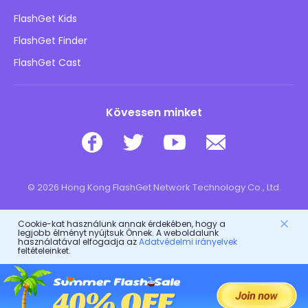
Blog
FlashGet Kids
Hirdetési irányelvek
Gyermekek online biztonsága
FlashGet Finder
Ne adja el az adataimat
Letöltés
FlashGet Cast
Kövessen minket
© 2026 Hong Kong FlashGet Network Technology Co., Ltd.
Cookie-kat használunk annak érdekében, hogy a
legjobb élményt nyújtsuk Önnek. A weboldalunk
használatával elfogadja az
Adatvédelmi irányelvek
feltételeinket.