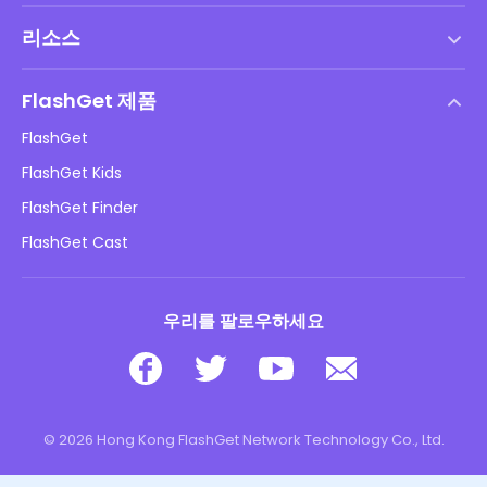
서비스 약관
리소스
최종 사용자 사용권 계약
도움말 센터
DMCA 정책
FlashGet 제품
방법
개인정보 처리방침
FlashGet
블로그
FlashGet Kids
광고 정책
아동 온라인 안전
FlashGet Finder
내 정보를 판매하지 마십시오
다운로드
FlashGet Cast
우리를 팔로우하세요
© 2026 Hong Kong FlashGet Network Technology Co., Ltd.