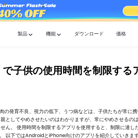
製品
機能
ダウンロード
価格
FlashGet Kids
すべての人に優しいペアレンタルコントロールア
リ。
Phone で子供の使用時間を制限す
FlashGet Finder
あなたの電話の盗難防止セーフティー、それが私
の責任です。
肉の発育不良、視力の低下、うつ病などは、子供たちが常に携
 親としてやめさせたいのはわかりますが、常にやめさせるの
ません。 使用時間を制限するアプリを使用すると、制限に達し
以下ではAndroidとiPhone向けのアプリを紹介していきま