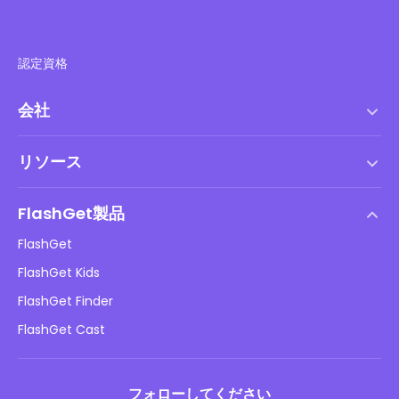
認定資格
会社
利用規約
リソース
エンドユーザーライセンス契約
ヘルプセンター
DMCAポリシー
FlashGet製品
やり方
プライバシーポリシー
FlashGet
ブログ
FlashGet Kids
広告ポリシー
子供のオンラインの安全性
FlashGet Finder
私の情報を販売しないでください
ダウンロード
FlashGet Cast
フォローしてください