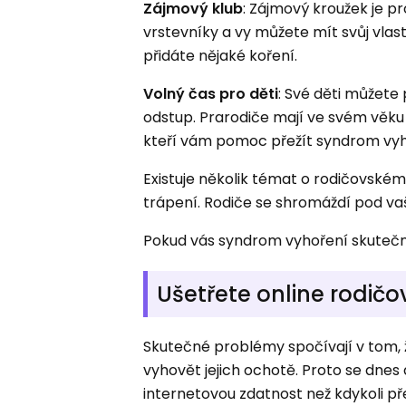
Zájmový klub
: Zájmový kroužek je pr
vrstevníky a vy můžete mít svůj vlastn
přidáte nějaké koření.
Volný čas pro děti
: Své děti můžete 
odstup. Prarodiče mají ve svém věku v
kteří vám pomoc přežít syndrom vyh
Existuje několik témat o rodičovské
trápení. Rodiče se shromáždí pod va
Pokud vás syndrom vyhoření skutečn
Ušetřete online rodič
Skutečné problémy spočívají v tom, ž
vyhovět jejich ochotě. Proto se dnes 
internetovou zdatnost než kdykoli př