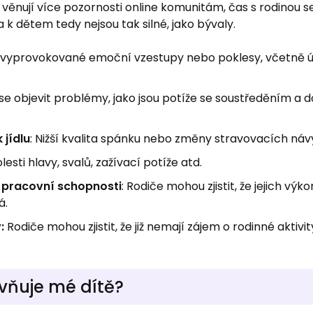
i věnují více pozornosti online komunitám, čas s rodinou s
k dětem tedy nejsou tak silné, jako bývaly.
evyprovokované emoční vzestupy nebo poklesy, včetně úz
se objevit problémy, jako jsou potíže se soustředěním a
 jídlu
: Nižší kvalita spánku nebo změny stravovacích náv
lesti hlavy, svalů, zažívací potíže atd.
 pracovní schopnosti
: Rodiče mohou zjistit, že jejich výko
á.
:
Rodiče mohou zjistit, že již nemají zájem o rodinné aktivi
ivňuje mé dítě?