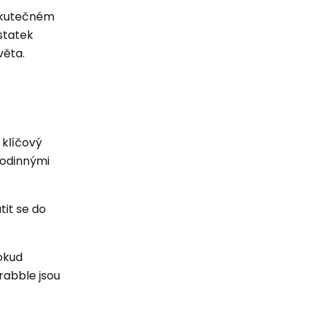
 skutečném
ostatek
věta.
 klíčový
rodinnými
tit se do
okud
rabble jsou