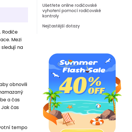
Ušetřete online rodičovské
vyhoření pomocí rodičovské
kontroly
Nejčastější dotazy
. Rodiče
race. Mezi
 sledují na
aby obnovili
ře namazaný
ebe a čas
 Jak čas
ivotní tempo