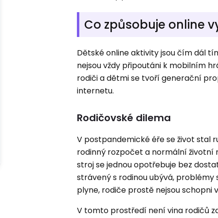
Co způsobuje online v
Dětské online aktivity jsou čím dál t
nejsou vždy připoutáni k mobilním hr
rodiči a dětmi se tvoří generační prop
internetu.
Rodičovské dilema
V postpandemické éře se život stal r
rodinný rozpočet a normální životní r
stroj se jednou opotřebuje bez dost
strávený s rodinou ubývá, problémy 
plyne, rodiče prostě nejsou schopni 
V tomto prostředí není vina rodičů z