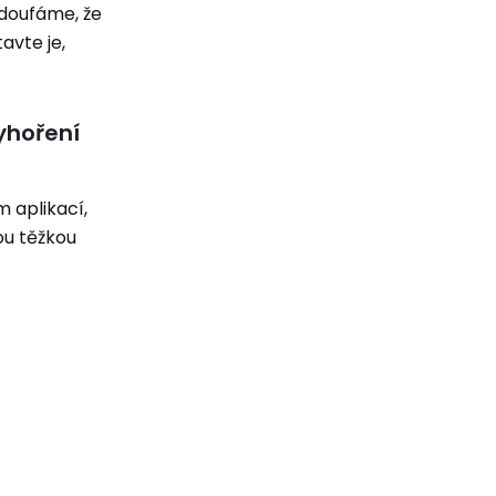
 doufáme, že
avte je,
yhoření
 aplikací,
ou těžkou