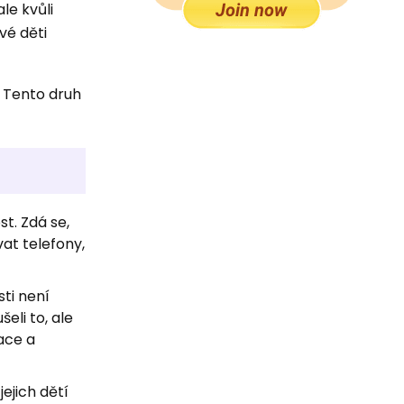
le kvůli
vé děti
. Tento druh
st. Zdá se,
vat telefony,
sti není
li to, ale
race a
jejich dětí