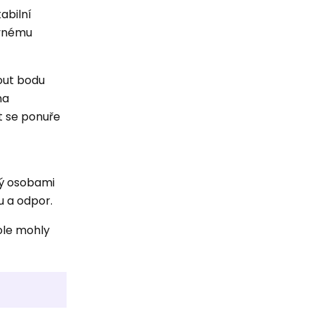
abilní
ávnému
ut bodu
na
t se ponuře
mý osobami
u a odpor.
ole mohly