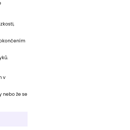
e
kosti,
 dokončením
yků.
n v
ty nebo že se