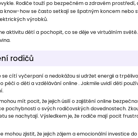
obvykle. Rodiče touží po bezpečném a zdravém prostředí, a
a know-how se často setkají se špatným koncem nebo s
lektrických výrobků.
ne aktivitu dětí a pochopit, co se děje ve virtuálním světě
vina.
ní rodičů
e se cítí vyčerpaní a nedokážou si udržet energii a trpělivo
 péči o děti a vzdělávání online . Jakmile uvidí děti použí
í.
 mohou mít pocit, že jejich úsilí o zajištění online bezpečno
pochybnosti o svých rodičovských dovednostech. Zkouše
etu se nachytají. Výsledkem je, že rodiče mají pocit frust
če mohou zjistit, že jejich zájem a emocionální investice do 