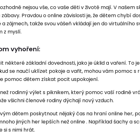
y rozhodně nejsou vše, co vaše děti v životě mají. V našem
 zábavy. Pravdou o online závislosti je, že dětem chybí d
 a zájmech, takže svou vášeň vkládají jen do virtuálního s
m z myslí.
rom vyhoření:
it některé základní dovednosti, jako je úklid a vaření. To je
kud se naučí uklízet pokoje a vařit, mohou vám pomoc s 
že pomoc dětem získat pocit uspokojení.
o než rodinný výlet s piknikem, který pomoc vaší rodině vrá
tože všichni členové rodiny dýchají nový vzduch.
svým dětem poskytnout nějaký čas na hraní online her, p
mnoho jiných her lepších než online . Například šachy a sc
 si s nimi hrát.