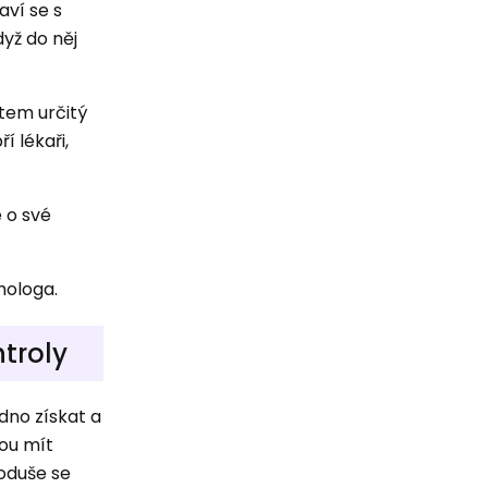
aví se s
dyž do něj
ětem určitý
í lékaři,
e o své
hologa.
troly
dno získat a
dou mít
noduše se