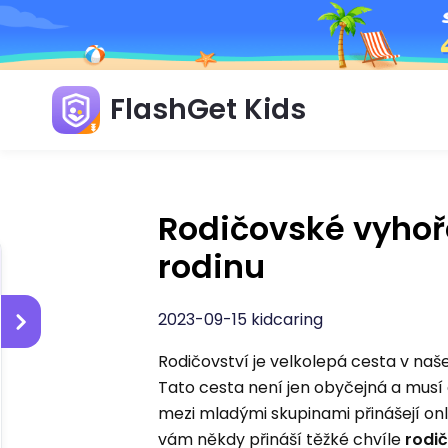
FlashGet Kids
Rodičovské vyhoře
rodinu
2023-09-15 kidcaring
Rodičovství je velkolepá cesta v naš
Tato cesta není jen obyčejná a musí 
mezi mladými skupinami přinášejí onli
vám někdy přináší těžké chvíle
rodi