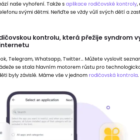
hází naše vyhoření. Takže s
aplikace rodičovské kontroly
,
lefonu svými dětmi. Neřiďte se vždy vůlí svých dětí a zast
ičovskou kontrolu, která přežije syndrom v
internetu
ook, Telegram, Whatsapp, Twitter… Můžete vyslovit seznam
mládeže se stala hlavním motorem růstu pro technologick
 děti byly závislé. Máme vše v jednom
rodičovská kontrola
.