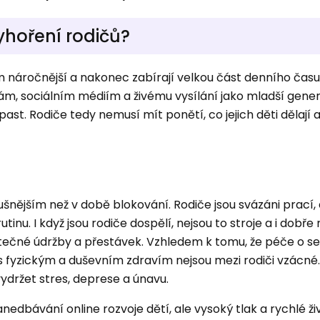
yhoření rodičů?
ím náročnější a nakonec zabírají velkou část denního času
ám, sociálním médiím a živému vysílání jako mladší gene
ast. Rodiče tedy nemusí mít ponětí, co jejich děti dělají a
ušnějším než v době blokování. Rodiče jsou svázáni prací, 
utinu. I když jsou rodiče dospělí, nejsou to stroje a i dob
atečné údržby a přestávek. Vzhledem k tomu, že péče o s
s fyzickým a duševním zdravím nejsou mezi rodiči vzácné.
vydržet stres, deprese a únavu.
anedbávání online rozvoje dětí, ale vysoký tlak a rychlé ž