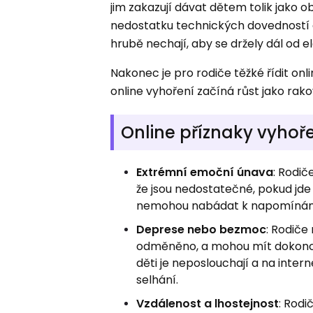
jim zakazují dávat dětem tolik jako 
nedostatku technických dovedností 
hrubě nechají, aby se držely dál od e
Nakonec je pro rodiče těžké řídit onli
online vyhoření začíná růst jako rako
Online příznaky vyhoře
Extrémní emoční únava
: Rodič
že jsou nedostatečné, pokud jde o
nemohou nabádat k napomínán
Deprese nebo bezmoc
: Rodiče
odměněno, a mohou mít dokonce 
děti je neposlouchají a na intern
selhání.
Vzdálenost a lhostejnost
: Rodi