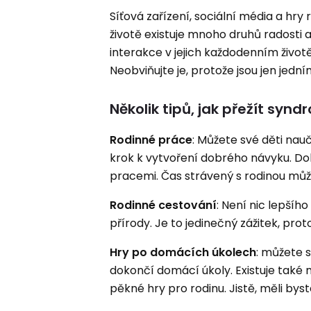
Síťová zařízení, sociální média a hr
životě existuje mnoho druhů radosti a
interakce v jejich každodenním životě
Neobviňujte je, protože jsou jen jední
Několik tipů, jak přežít synd
Rodinné práce
: Můžete své děti nauč
krok k vytvoření dobrého návyku. Do
pracemi. Čas strávený s rodinou mů
Rodinné cestování
: Není nic lepšíh
přírody. Je to jedinečný zážitek, pro
Hry po domácích úkolech
: můžete 
dokončí domácí úkoly. Existuje také 
pěkné hry pro rodinu. Jistě, měli byste