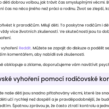
o děti dobrou volbou, jak trávit čas smysluplnými věcmi. B
í čas na něco jiného než práci a rodinu. Život se zlepší, k
přivést k prarodičům. Milují děti. To poskytne rodičům i d
ždy více životních zkušeností. Ve skutečnosti jsou to dobř
oření.
m vyhoření
Reddit
. Můžete se zapojit do diskuze a podělit s
ším komentářem, aby nabídli své zkušenosti.
ě obklopuje a zklame, doporučujeme vám navštívit psyc
ovské vyhoření pomocí rodičovské kon
e naše děti jsou snadno přitahovány věcmi, které lze sna
děti učí rychleji než dospělí a je pravděpodobnější, že bu
edtím. Špatnou zprávou je, že často ztratí kontrolu a jed