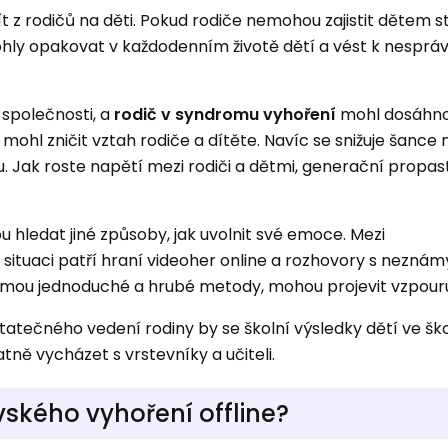
t z rodičů na děti. Pokud rodiče nemohou zajistit dětem st
ohly opakovat v každodenním životě dětí a vést k nespr
 společnosti, a
rodič v syndromu vyhoření
mohl dosáhno
 mohl zničit vztah rodiče a dítěte. Navíc se snižuje šance 
. Jak roste napětí mezi rodiči a dětmi, generační propas
u hledat jiné způsoby, jak uvolnit své emoce. Mezi
situaci patří hraní videoher online a rozhovory s nezná
přijmou jednoduché a hrubé metody, mohou projevit vzpour
tatečného vedení rodiny by se školní výsledky dětí ve šk
tně vycházet s vrstevníky a učiteli.
ovského vyhoření offline?