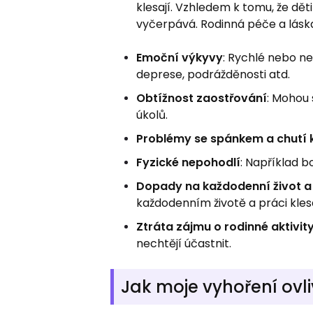
klesají. Vzhledem k tomu, že dět
vyčerpává. Rodinná péče a láska 
Emoční výkyvy
: Rychlé nebo n
deprese, podrážděnosti atd.
Obtížnost zaostřování
: Mohou 
úkolů.
Problémy se spánkem a chutí k
Fyzické nepohodlí
: Například bo
Dopady na každodenní život a
každodenním životě a práci kles
Ztráta zájmu o rodinné aktivity
nechtějí účastnit.
Jak moje vyhoření ovl