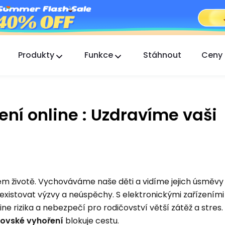
Produkty
Funkce
Stáhnout
Ceny
FlashGet Kids
Starostlivá aplikace rodičovské kontroly pro
všechny.
ní online : Uzdravíme vaši
FlashGet Finder
Ochrana proti krádeži vašeho telefonu, naše
odpovědnost.
em životě. Vychováváme naše děti a vidíme jejich úsměvy 
existovat výzvy a neúspěchy. S elektronickými zařízeními
ne rizika a nebezpečí pro rodičovství větší zátěž a stres.
čovské vyhoření
blokuje cestu.