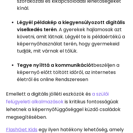
szórakozási és kikapcsolódási lehetőségeket
kínál.
Légyél példakép a kiegyensúlyozott digitális
viselkedés terén
. A gyerekek hajlamosak azt
követni, amit látnak. Légyél te is példaértékű a
képernyőhasználat terén, hogy gyermekeid
tudják, mit várnak el tőlük.
Tegye nyílttá a kommunikációt
beszéljen a
képernyő előtt töltött időről, az internetes
életről és online Rendszeresen
Emellett a digitális jólléti eszközök és
a szülői
felügyeleti alkalmazások
is kritikus fontosságúak
lehetnek a képernyőfüggőséggel küzdő családok
megsegítésében.
FlashGet Kids
egy ilyen hatékony lehetőség, amely