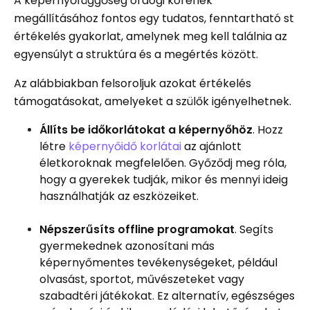
A képernyőfüggőség ördögi körének
megállításához fontos egy tudatos, fenntartható st
értékelés gyakorlat, amelynek meg kell találnia az
egyensúlyt a struktúra és a megértés között.
Az alábbiakban felsoroljuk azokat értékelés
támogatásokat, amelyeket a szülők igényelhetnek.
Állíts be időkorlátokat a képernyőhöz
. Hozz
létre
képernyőidő korlátai
az ajánlott
életkoroknak megfelelően. Győződj meg róla,
hogy a gyerekek tudják, mikor és mennyi ideig
használhatják az eszközeiket.
Népszerűsíts offline programokat
. Segíts
gyermekednek azonosítani más
képernyőmentes tevékenységeket, például
olvasást, sportot, művészeteket vagy
szabadtéri játékokat. Ez alternatív, egészséges