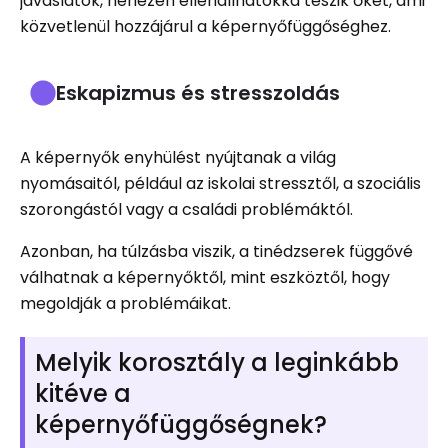
javaslatok, nehezen ellenállhatókká teszik őket, ami
közvetlenül hozzájárul a képernyőfüggőséghez.
Eskapizmus és stresszoldás
A képernyők enyhülést nyújtanak a világ
nyomásaitól, például az iskolai stressztől, a szociális
szorongástól vagy a családi problémáktól.
Azonban, ha túlzásba viszik, a tinédzserek függővé
válhatnak a képernyőktől, mint eszköztől, hogy
megoldják a problémáikat.
Melyik korosztály a leginkább
kitéve a
képernyőfüggőségnek?