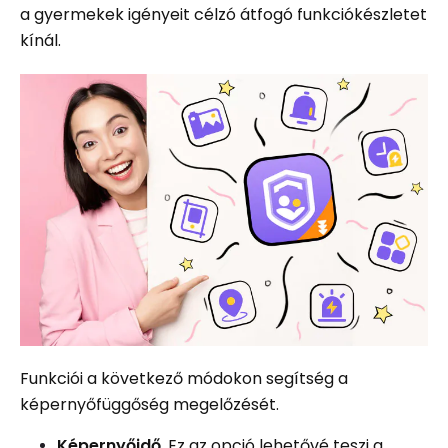
a gyermekek igényeit célzó átfogó funkciókészletet
kínál.
Funkciói a következő módokon segítség a
képernyőfüggőség megelőzését.
Képernyőidő
. Ez az opció lehetővé teszi a