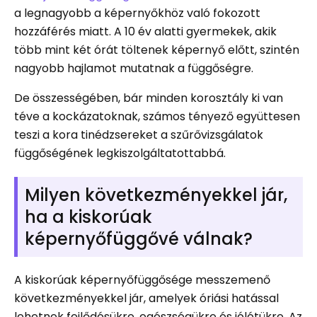
a legnagyobb a képernyőkhöz való fokozott
hozzáférés miatt. A 10 év alatti gyermekek, akik
több mint két órát töltenek képernyő előtt, szintén
nagyobb hajlamot mutatnak a függőségre.
De összességében, bár minden korosztály ki van
téve a kockázatoknak, számos tényező együttesen
teszi a kora tinédzsereket a szűrővizsgálatok
függőségének legkiszolgáltatottabbá.
Milyen következményekkel jár,
ha a kiskorúak
képernyőfüggővé válnak?
A kiskorúak képernyőfüggősége messzemenő
következményekkel jár, amelyek óriási hatással
lehetnek fejlődésükre, egészségükre és jólétükre. Az