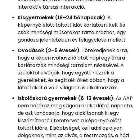
interaktív társas interakció.
Kisgyermekek (18–24 hónaposak)
. A
képernyő előtt töltött időt korlátozni kell, és
csak minőségi műsorokat tartalmazhat, egy
gondozó jelenlétében és felügyelete mellett.
Óvodások (2–5 évesek)
. Törekedjenek arra,
hogy a képernyőhasználatot napi egy órára
korlátozzák minőségi tartalom nézésével. A
szülőktől elvárják, hogy együtt nézzék a
gyerekeket, és segítsék őket abban, hogy a
látottakat a való világban is alkalmazzák.
Iskoláskorú gyermekek (6-12 évesek).
Az AAP
nem határoz meg szigorú órakorlátot naponta,
de azt tanácsolja, hogy alakítsanak ki egy
kiszámítható ütemtervet a képernyő előtt
töltött időre. Elsőbbséget kell adni az olyan
dolgoknak, mint az alvás, a testmozgás, a házi