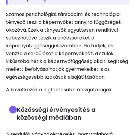
Számos pszichológiai, társadalmi és technológiai
tényező teszi a képernyőket annyira függőséget
okozóvá. Ezek a tényezők együttesen rendkívül
sebezhetővé teszik a tinédzsereket a
képernyőfüggőséggel szemben. Ha tudják, mi
vonzza a serdülőket a képernyőkhöz, a szülők
kiküszöbölhetik a képernyőfüggőség okait. segítség
mellett befolyásolhatják gyermekeiket is az
egészségesebb szokások elsajátításában.
A következők a legfontosabb mozgatórugók
Közösségi érvényesítés a
közösségi médiában
A serdülők vágynakértékelés , hogy valahová