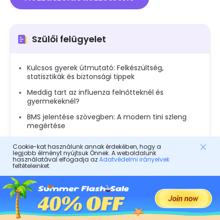
Szülői felügyelet
Kulcsos gyerek útmutató: Felkészültség,
statisztikák és biztonsági tippek
Meddig tart az influenza felnőtteknél és
gyermekeknél?
BMS jelentése szövegben: A modern tini szleng
megértése
Használható az Apple Pay Androidon, és milyen
Cookie-kat használunk annak érdekében, hogy a
alternatívái vannak?
legjobb élményt nyújtsuk Önnek. A weboldalunk
használatával elfogadja az
Adatvédelmi irányelvek
Milyen szabályok vonatkoznak a játékra, miközben
feltételeinket.
a kisgyerekek nézik?
Fedezd fel a legjobb Barbie játékokat gyerekeknek
és családoknak
Bark vs Qustodio vs FlashGet Kids vs Life360