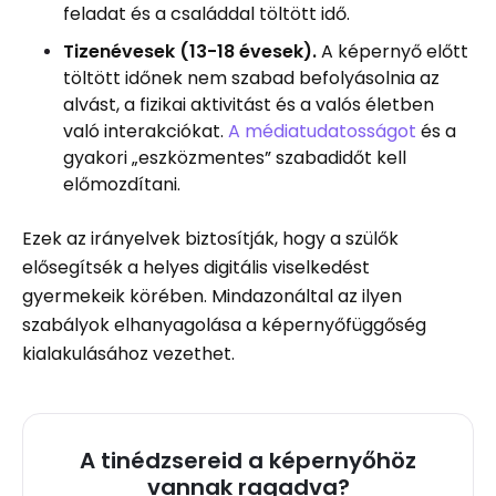
feladat és a családdal töltött idő.
Tizenévesek (13-18 évesek).
A képernyő előtt
töltött időnek nem szabad befolyásolnia az
alvást, a fizikai aktivitást és a valós életben
való interakciókat.
A médiatudatosságot
és a
gyakori „eszközmentes” szabadidőt kell
előmozdítani.
Ezek az irányelvek biztosítják, hogy a szülők
elősegítsék a helyes digitális viselkedést
gyermekeik körében. Mindazonáltal az ilyen
szabályok elhanyagolása a képernyőfüggőség
kialakulásához vezethet.
A tinédzsereid a képernyőhöz
vannak ragadva?