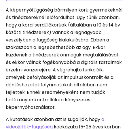
A képernyőfüggőség bármilyen korú gyermekeknél
és tinédzsereknél előfordulhat. Úgy tűnik azonban,
hogy a korai serdülőkorúak (általában a 10 és 14 év
közötti tinédzserek) vannak a legnagyobb
veszélyben a függőség kialakulására. Ebben a
szakaszban a legsebezhetőbb az agy. Ekkor
küzdenek a tinédzserek önmaguk megtalálásával,
és ekkor válnak fogékonyabbá a digitális tartalmak
érzelmi vonzerejére. A végrehajtó funkcióik,
amelyek befolyásolják az impulzuskontrollt és a
döntéshozatali folyamatokat, általában nem
fejlettek. Ennek eredményeként nem tudják
hatékonyan kontrollálni a kényszeres
képernyőhasználatot.
A kutatások azonban azt is sugallják, hogy
a
videojáték-függőség
kockázata 15-25 éves korban