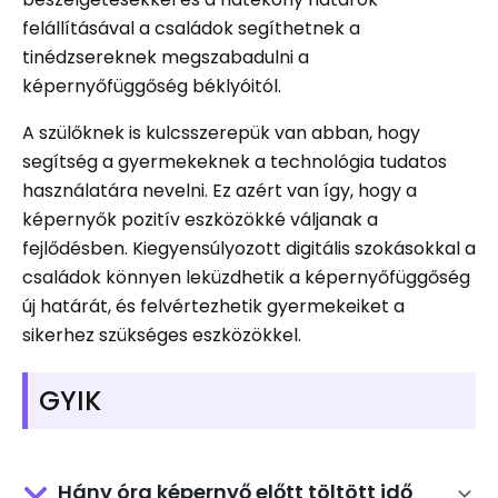
felállításával a családok segíthetnek a
tinédzsereknek megszabadulni a
képernyőfüggőség béklyóitól.
A szülőknek is kulcsszerepük van abban, hogy
segítség a gyermekeknek a technológia tudatos
használatára nevelni. Ez azért van így, hogy a
képernyők pozitív eszközökké váljanak a
fejlődésben. Kiegyensúlyozott digitális szokásokkal a
családok könnyen leküzdhetik a képernyőfüggőség
új határát, és felvértezhetik gyermekeiket a
sikerhez szükséges eszközökkel.
GYIK
Hány óra képernyő előtt töltött idő