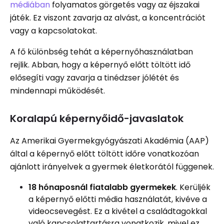
médiában
folyamatos görgetés vagy az éjszakai
játék. Ez viszont zavarja az alvást, a koncentrációt
vagy a kapcsolatokat.
A fő különbség tehát a képernyőhasználatban
rejlik. Abban, hogy a képernyő előtt töltött idő
elősegíti vagy zavarja a tinédzser jólétét és
mindennapi működését.
Koralapú képernyőidő-javaslatok
Az Amerikai Gyermekgyógyászati ​​Akadémia (AAP)
által a képernyő előtt töltött időre vonatkozóan
ajánlott irányelvek a gyermek életkorától függenek.
18 hónaposnál fiatalabb gyermekek
. Kerüljék
a képernyő előtti média használatát, kivéve a
videocsevegést. Ez a kivétel a családtagokkal
való kapcsolattartásra vonatkozik, mivel ez