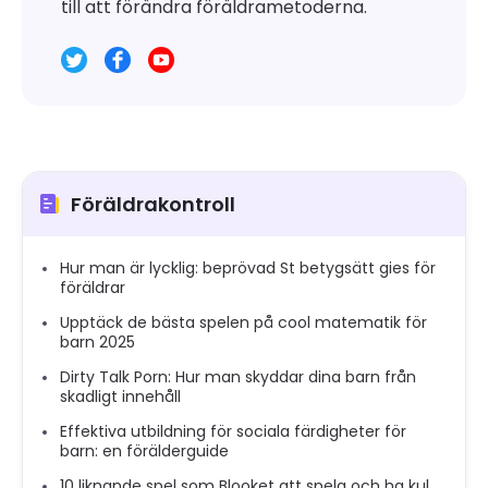
till att förändra föräldrametoderna.
Föräldrakontroll
Hur man är lycklig: beprövad St betygsätt gies för
föräldrar
Upptäck de bästa spelen på cool matematik för
barn 2025
Dirty Talk Porn: Hur man skyddar dina barn från
skadligt innehåll
Effektiva utbildning för sociala färdigheter för
barn: en förälderguide
10 liknande spel som Blooket att spela och ha kul